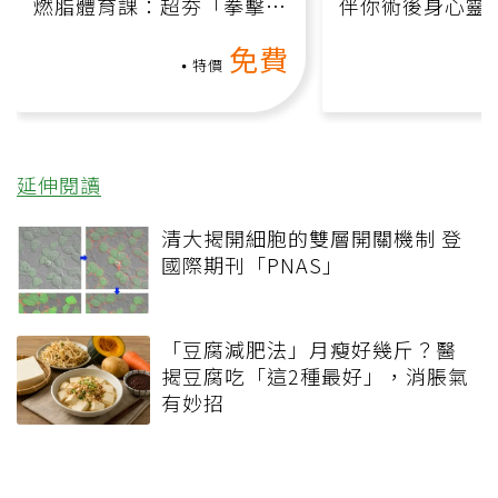
燃脂體育課：超夯「拳擊有
伴你術後身心靈
氧」高壓族在家釋放壓力無
上影音課）
免費
負擔
特價
延伸閱讀
清大揭開細胞的雙層開關機制 登
國際期刊「PNAS」
「豆腐減肥法」月瘦好幾斤？醫
揭豆腐吃「這2種最好」，消脹氣
有妙招