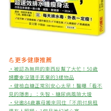
💪更多健康推薦
‧被認為無用的東西反幫了大忙！50歲
婦慶幸沒隨手丟棄的3樣物品
‧健檢血糖正常別安心太早！醫曝「看不
見的隱患」：失智、糖尿病風險大增
‧兒邀84歲寡母搬來同住「不用付房租
還有人照顧」1個月後幻滅心寒