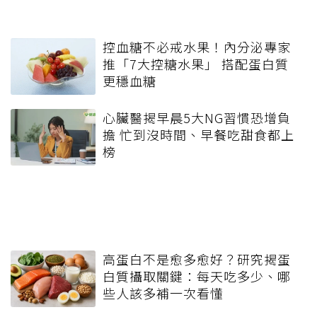
控血糖不必戒水果！內分泌專家
推「7大控糖水果」 搭配蛋白質
更穩血糖
心臟醫揭早晨5大NG習慣恐增負
擔 忙到沒時間、早餐吃甜食都上
榜
高蛋白不是愈多愈好？研究揭蛋
白質攝取關鍵：每天吃多少、哪
些人該多補一次看懂