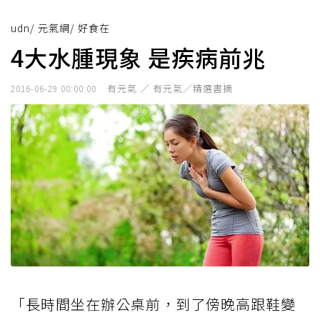
udn
/
元氣網
/
好食在
4大水腫現象 是疾病前兆
有元氣 ／ 有元氣／精選書摘
2016-06-29 00:00:00
「長時間坐在辦公桌前，到了傍晚高跟鞋變