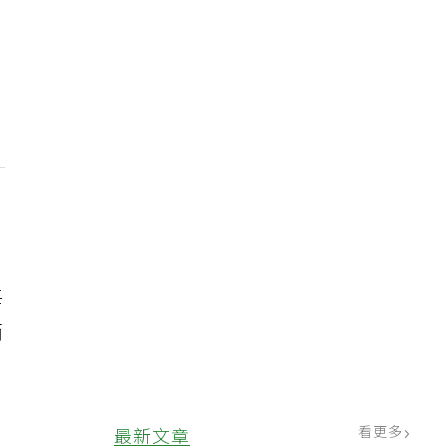
每
而
看更多
最新文章