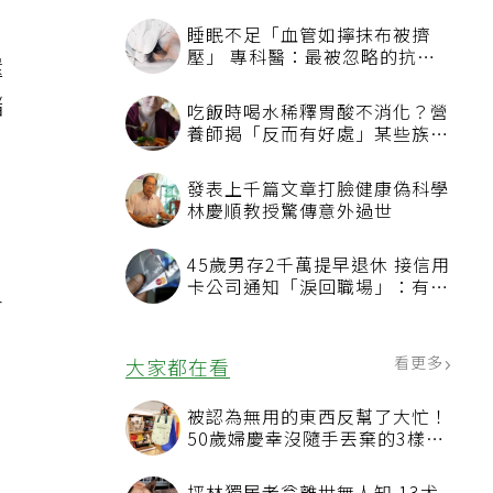
睡眠不足「血管如擰抹布被擠
壓」 專科醫：最被忽略的抗老
還
方法
儲
吃飯時喝水稀釋胃酸不消化？營
養師揭「反而有好處」某些族群
才要禁
發表上千篇文章打臉健康偽科學
林慶順教授驚傳意外過世
45歲男存2千萬提早退休 接信用
卡公司通知「淚回職場」：有錢
各
也碰壁
看更多
大家都在看
被認為無用的東西反幫了大忙！
50歲婦慶幸沒隨手丟棄的3樣物
品