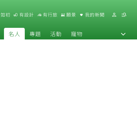
好如初
有設計
有行旅
願景
我的新聞
名人
專題
活動
寵物