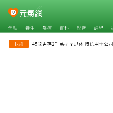
焦點
養生
醫療
百科
影音
課程
45歲男存2千萬提早退休 接信用卡
快訊