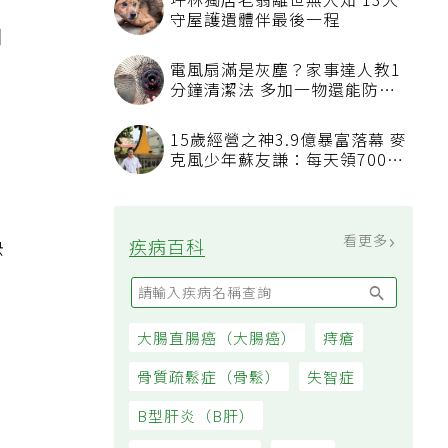
坪林獨居老翁離世無人知 13犬
守屋護遺體伴最後一程
用
電風扇滿是灰塵？家事達人教1
分鐘清潔法 多加一物還能防髒
汙附著
15歲經營之神3.9億暴富落幕 麥
克風少年蘇友謙：每天領700元
過日子
看更多
快
疾病百科
大腸直腸癌（大腸癌）
痔瘡
骨質疏鬆症（骨鬆）
失智症
B型肝炎（B肝）
便