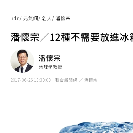
udn
/
元氣網
/
名人
/
潘懷宗
潘懷宗／12種不需要放進冰
潘懷宗
藥理學教授
2017-06-26 13:30:00
聯合新聞網 ／ 潘懷宗