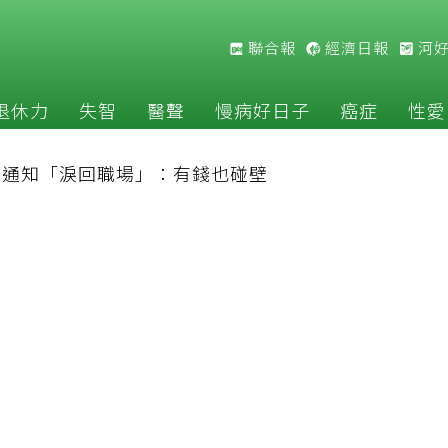
聯合報
經濟日報
河
退休力
失智
醫聲
慢病好日子
癌症
性愛
公司通知「淚回職場」：有錢也碰壁