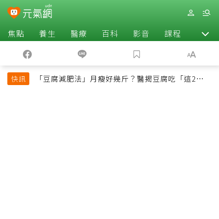
焦點
養生
醫療
百科
影音
課程
退休
「豆腐減肥法」月瘦好幾斤？醫揭豆腐吃「這2種最
快訊
好」，消脹氣有妙招