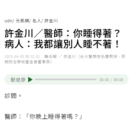
udn
/
元氣網
/
名人
/
許金川
許金川／醫師：你睡得著？
病人：我都讓別人睡不著！
聯合報 ／ 許金川（台大醫學院名譽教授、肝
2025-04-05 08:52:01
病防治學術基金會董事長）
聽健康
00:00
/
00:00
診間。
醫師：「你晚上睡得著嗎？」