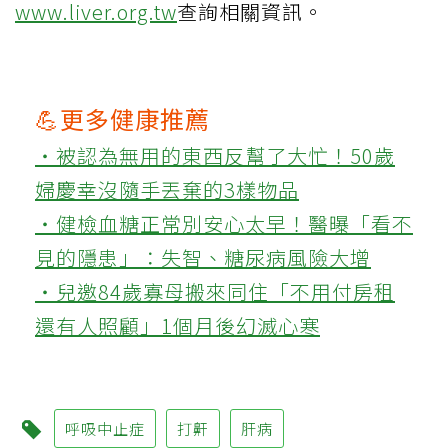
www.liver.org.tw
查詢相關資訊。
💪更多健康推薦
‧被認為無用的東西反幫了大忙！50歲
婦慶幸沒隨手丟棄的3樣物品
‧健檢血糖正常別安心太早！醫曝「看不
見的隱患」：失智、糖尿病風險大增
‧兒邀84歲寡母搬來同住「不用付房租
還有人照顧」1個月後幻滅心寒
呼吸中止症
打鼾
肝病