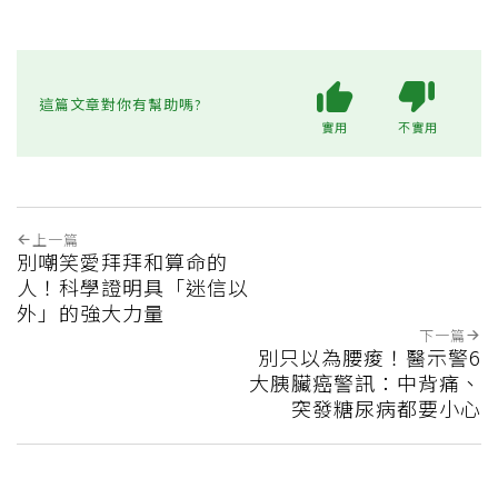
這篇文章對你有幫助嗎?
實用
不實用
上一篇
別嘲笑愛拜拜和算命的
人！科學證明具「迷信以
外」的強大力量
下一篇
別只以為腰痠！醫示警6
大胰臟癌警訊：中背痛、
突發糖尿病都要小心