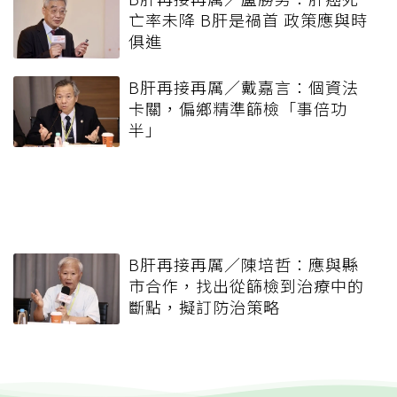
亡率未降 B肝是禍首 政策應與時
俱進
B肝再接再厲／戴嘉言：個資法
卡關，偏鄉精準篩檢「事倍功
半」
B肝再接再厲／陳培哲：應與縣
市合作，找出從篩檢到治療中的
斷點，擬訂防治策略