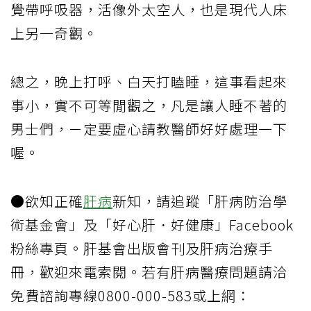
覺帶呼吸器，活像外太空人，也是現代人床
上另一奇觀。
總之，晚上打呼、白天打瞌睡，這事看起來
事小，實不可等閒觀之，凡是讓人睡不著的
男士們，ㄧ定要虛心請教醫師好好處理一下
喔。
●欲知正確
肝病
新知，請追蹤「肝病防治學
術基金會」及「好心肝．好健康」Facebook
粉絲專頁。肝基會出版會刊及肝病治療手
冊，歡迎來電索閱。若有肝病醫療問題請洽
免費諮詢專線0800-000-583或上網：