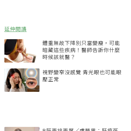
延伸閱讀
體重無故下降別只當變瘦，可能
暗藏這些疾病！醫師告訴你什麼
時候該就醫？
視野變窄沒感覺 青光眼也可能眼
壓正常
B肝再接再厲／盧勝男：肝癌死