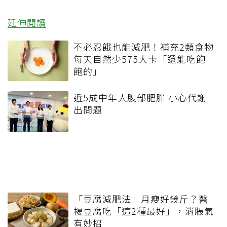
延伸閱讀
不必忍餓也能減肥！補充2類食物
每天自然少575大卡「還能吃飽
飽的」
近5成中年人腹部肥胖 小心代謝
出問題
「豆腐減肥法」月瘦好幾斤？醫
揭豆腐吃「這2種最好」，消脹氣
有妙招