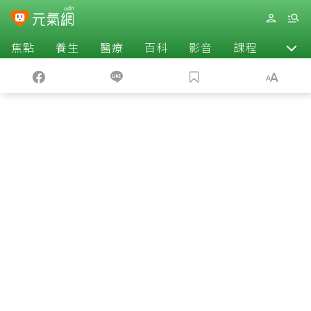
焦點
養生
醫療
百科
影音
課程
退休