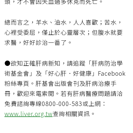
頭，才不會因失血過多休克而死亡。
總而言之，羊水、油水，人人喜歡；苦水，
心裡受委屈，僅止於心靈層次；但腹水就要
求醫，好好診治一番了。
●欲知正確肝病新知，請追蹤「肝病防治學
術基金會」及「好心肝．好健康」Facebook
粉絲專頁。肝基會出版會刊及肝病治療手
冊，歡迎來電索閱。若有肝病醫療問題請洽
免費諮詢專線0800-000-583或上網：
www.liver.org.tw
查詢相關資訊。