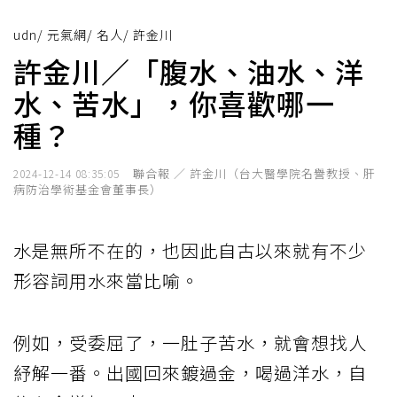
udn
/
元氣網
/
名人
/
許金川
許金川／「腹水、油水、洋
水、苦水」，你喜歡哪一
種？
聯合報 ／ 許金川（台大醫學院名譽教授、肝
2024-12-14 08:35:05
病防治學術基金會董事長）
水是無所不在的，也因此自古以來就有不少
形容詞用水來當比喻。
例如，受委屈了，一肚子苦水，就會想找人
紓解一番。出國回來鍍過金，喝過洋水，自