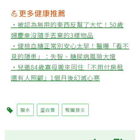
💪更多健康推薦
‧被認為無用的東西反幫了大忙！50歲
婦慶幸沒隨手丟棄的3樣物品
‧健檢血糖正常別安心太早！醫曝「看不
見的隱患」：失智、糖尿病風險大增
‧兒邀84歲寡母搬來同住「不用付房租
還有人照顧」1個月後幻滅心寒
腹水
蛋白質
腎臟發炎