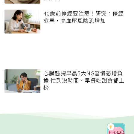
40歲前停經要注意！研究：停經
愈早，高血壓風險恐增加
心臟醫揭早晨5大NG習慣恐增負
擔 忙到沒時間、早餐吃甜食都上
榜