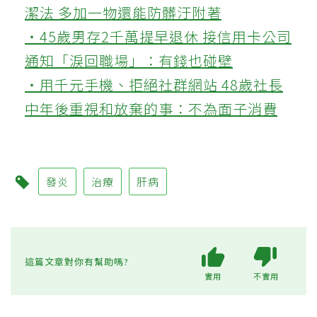
潔法 多加一物還能防髒汙附著
‧45歲男存2千萬提早退休 接信用卡公司
通知「淚回職場」：有錢也碰壁
‧用千元手機、拒絕社群網站 48歲社長
中年後重視和放棄的事：不為面子消費
發炎
治療
肝病
這篇文章對你有幫助嗎?
實用
不實用