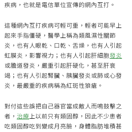
疾病，也就是電信單位宣傳的網內互打。
這種網內互打疾病可輕可重，輕者可能早上
起來手指僵硬，醫學上稱為類風濕性關節
炎，也有人眼乾、口乾、舌燥，也有人引起
虹膜炎，影響視力；也有人引起肝細胞
發炎
或膽道發炎，嚴重引起肝硬化，甚至肝衰
竭；也有人引起腎臟、胰臟發炎或肺或心發
炎，最嚴重的疾病稱為紅斑性狼瘡。
對付這些誤把自己器官當成敵人而鳴鼓擊之
者，
治療
上以前只有類固醇，因此不少患者
吃類固醇吃到變成月亮臉，身體脂肪堆積甚