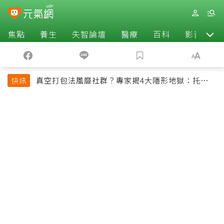
焦點
養生
失智論壇
醫療
百科
影音
真空打包法風靡社群？專家揭4大隱形地獄：托運恐
快訊
超重