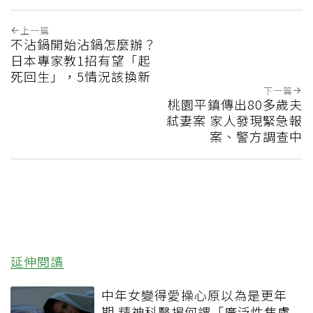
上一篇
不沾鍋開始沾鍋怎麼辦？
日本專家教1招有望「起
死回生」，5情況該換新
下一篇
桃園平鎮傳出80多歲夫
弒妻案 家人發現緊急報
案、警方調查中
延伸閱讀
中年女變得愛操心原以為是更年
期 精神科醫揭何謂「廣泛性焦慮