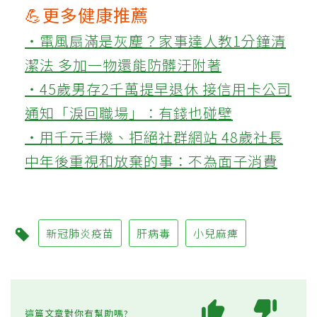
💪更多健康推薦
‧電風扇滿是灰塵？家事達人教1分鐘清
潔法 多加一物還能防髒汙附著
‧45歲男存2千萬提早退休 接信用卡公司
通知「淚回職場」：有錢也碰壁
‧用千元手機、拒絕社群網站 48歲社長
中年後重視和放棄的事：不為面子消費
新冠肺炎疫苗
肝病毒
小兒麻痺
這篇文章對你有幫助嗎?