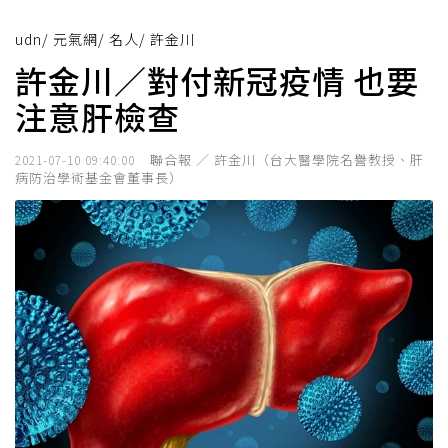
udn
/
元氣網
/
名人
/
許金川
許金川／對付新冠疫情 也要
注意肝檢查
聯合報 ／ 許金川（台大醫學院名譽教授、肝
2021-07-10 09:40:00
病防治學術基金會董事長）