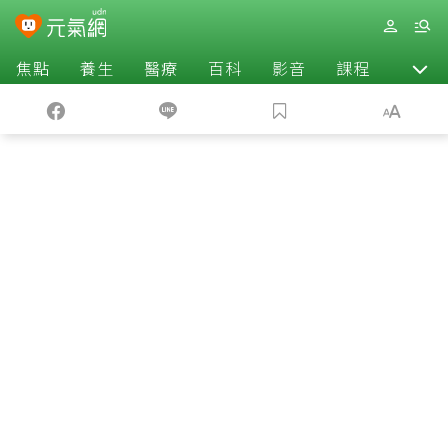
焦點
養生
醫療
百科
影音
課程
退休