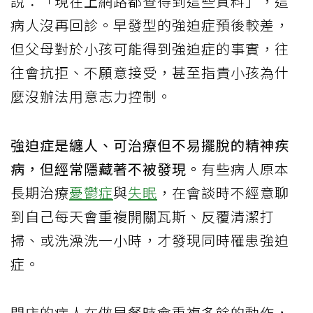
說：「現在上網路都查得到這些資料」，這
病人沒再回診。早發型的強迫症預後較差，
但父母對於小孩可能得到強迫症的事實，往
往會抗拒、不願意接受，甚至指責小孩為什
麼沒辦法用意志力控制。
強迫症是纏人、可治療但不易擺脫的精神疾
病，但經常隱藏著不被發現。
有些病人原本
長期治療
憂鬱症
與
失眠
，在會談時不經意聊
到自己每天會重複開關瓦斯、反覆清潔打
掃、或洗澡洗一小時，才發現同時罹患強迫
症。
開店的病人在做早餐時會重複多餘的動作，