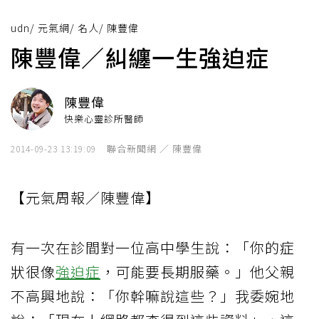
udn
/
元氣網
/
名人
/
陳豐偉
陳豐偉／糾纏一生強迫症
陳豐偉
快樂心靈診所醫師
聯合新聞網 ／ 陳豐偉
2014-09-23 13:19:09
【元氣周報／陳豐偉】
有一次在診間對一位高中學生說：「你的症
狀很像
強迫症
，可能要長期服藥。」他父親
不高興地說：「你幹嘛說這些？」我委婉地