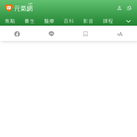
焦點
養生
醫療
百科
影音
課程
退休