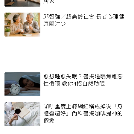
居家
邱智強／超高齡社會 長者心理健
康關注少
愈想睡愈失眠？醫揭睡眠焦慮惡
性循環 教你4招自然助眠
咖啡重度上癮網紅稱戒掉後「身
體變超好」內科醫揭咖啡提神的
假象