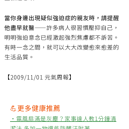
當你身邊出現疑似強迫症的親友時，請提醒
他盡早就醫
——許多病人很習慣壓抑自己，
明明強迫意念已經激起強烈焦慮都不訴苦。
有時一念之間，就可以大大改變愈來愈差的
生活品質。
【2009/11/01 元氣周報】
💪更多健康推薦
‧電風扇滿是灰塵？家事達人教1分鐘清
潔法 多加一物還能防髒汙附著