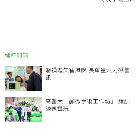
延伸閱讀
聽損增失智風險 長輩量六力揪警
訊
高醫大「顯微手術工作坊」 讓訓
練像電玩