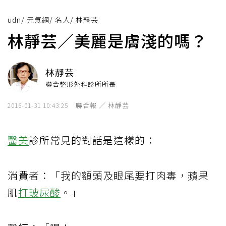
udn
/
元氣網
/
名人
/
林靜芸
林靜芸／美麗是膚淺的嗎？
林靜芸
聯合整形外科診所所長
聯合報 ／ 林靜芸
2016-01-31 10:43:25
醫美
診所常見的對話是這樣的：
消費者：「我的額頭及眼尾要打肉毒，蘋果
肌
打玻尿酸
。」