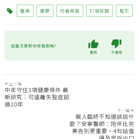
醫美
憂鬱
肉毒桿菌
打玻尿酸
整形
這篇文章對你有幫助嗎?
實用
不實用
上一篇
中年守住3項健康條件 最
新研究：可遠離失智症超
過10年
下一篇
親人臨終不知道該說什
麼？安寧醫師：陪伴比完
美告別更重要，4句話值
得及早說出口