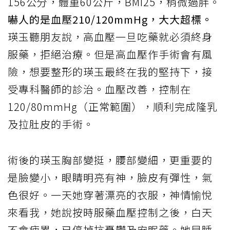
156公分，體重60公斤，BMI25，稍微過胖。
嚇人的是血壓210/120mmHg，大大超標。
瑛玉聽朋友說，高血壓一旦吃藥就必須終身
服藥，拒絕治療。但是高血壓作手術會有風
險，想要整形的瑛玉最終在我的堅持下，接
受專科醫師的診治。血壓改善，控制在
120/80mmHg（正常範圍），順利完成隆乳
及拉肚皮的手術。
術後的瑛玉胸部變挺，腰部變細，更重要的
是臉變小，眼睛明亮有神，臉皮有彈性，氣
色很好。一天她穿著漂亮的衣服，神情愉悅
來看我，她說按時服藥血壓控制之後，白天
不會疲累，已停掉抗憂鬱及安眠藥。她早睡