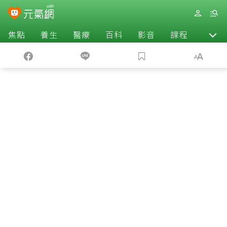
焦點
養生
醫療
百科
影音
課程
退休