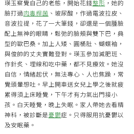
瑛玉察覺自己的老態，開始花錢
整形
，她的
臉打過
肉毒桿菌
、玻尿酸，作過電波拉皮、
音波拉提，花了一大筆錢，卻還是一個腫臉
配上無神的眼睛，鬆弛的臉頰與雙下巴，典
型的歐巴桑。加上人矮、圓桶肚、蝴蝶袖，
與俊帥的丈夫實難登對。瑛玉參加減肥班、
作針炙、埋線和吃中藥，都不見療效。她沒
自信，情緒起伏，無法專心、人也焦躁，常
覺頭暈想吐。早上開車送女兒上學之後就疲
累得須上床睡覺，下午才有力氣出門接小
孩。白天睡覺，晚上失眠。家人帶她去看精
神科，被診斷是
憂鬱
症。只得服用抗憂鬱以
及安眠藥。