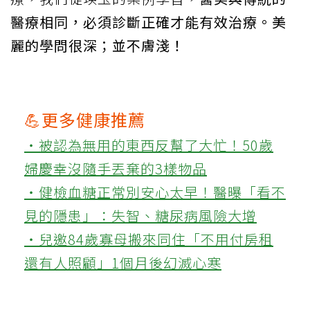
醫療相同，必須診斷正確才能有效治療。美
麗的學問很深；並不膚淺！
💪更多健康推薦
‧被認為無用的東西反幫了大忙！50歲
婦慶幸沒隨手丟棄的3樣物品
‧健檢血糖正常別安心太早！醫曝「看不
見的隱患」：失智、糖尿病風險大增
‧兒邀84歲寡母搬來同住「不用付房租
還有人照顧」1個月後幻滅心寒