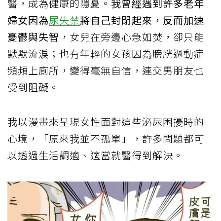
醫，成為健康的隱憂。
我曾經遇到許多老年
婦女因為
尿失禁
將自己封閉起來，反而加速
憂鬱與失智
，女兒在旁邊心急如焚，卻只能
默默流淚；也有年輕的女孩因為膀胱過動症
頻頻上廁所，變得毫無自信，連交男朋友也
受到阻礙。
我以漫畫來呈現女性面對這些泌尿困擾時的
心境，「原來我並不孤單」，許多問題都可
以透過生活調適、適當就醫得到解決。