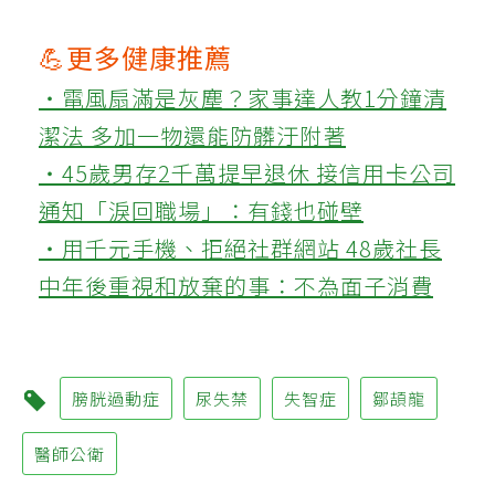
💪更多健康推薦
‧電風扇滿是灰塵？家事達人教1分鐘清
潔法 多加一物還能防髒汙附著
‧45歲男存2千萬提早退休 接信用卡公司
通知「淚回職場」：有錢也碰壁
‧用千元手機、拒絕社群網站 48歲社長
中年後重視和放棄的事：不為面子消費
膀胱過動症
尿失禁
失智症
鄒頡龍
醫師公衛