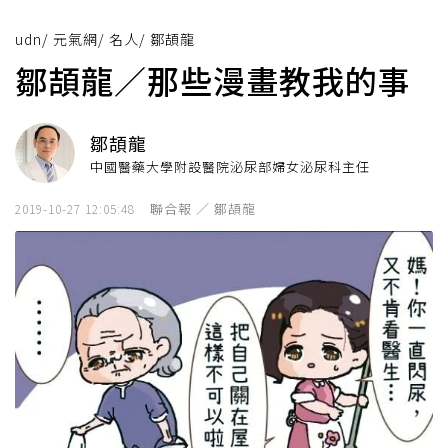
udn
/
元氣網
/
名人
/
鄒頡龍
鄒頡龍／那些漫畫教我的事
鄒頡龍
中國醫藥大學附設醫院泌尿部婦女泌尿科主任
聯合報 ／ 鄒頡龍
2019-10-27 12:05:48