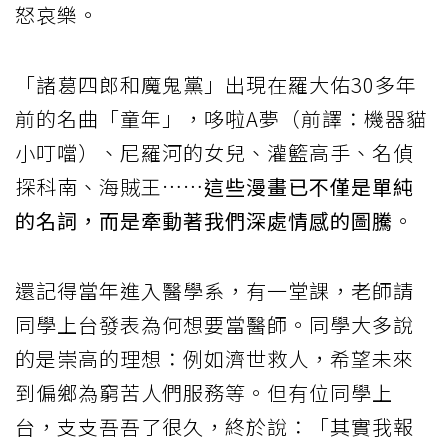
怒哀樂。
「諸葛四郎和魔鬼黨」出現在羅大佑30多年
前的名曲「童年」，哆啦A夢（前譯：機器貓
小叮噹）、尼羅河的女兒、灌籃高手、名偵
探科南、海賊王……
這些漫畫已不僅是單純
的名詞，而是牽動著我們深處情感的圖騰
。
還記得當年進入醫學系，有一堂課，老師請
同學上台發表為何想要當醫師。同學大多說
的是崇高的理想：例如濟世救人，希望未來
到偏鄉為窮苦人們服務等。但有位同學上
台，支支吾吾了很久，終於說：「其實我報