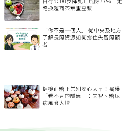
日行5000步降死亡風險37% 走
路換超商茶葉蛋豆漿
「你不是一個人」 從中央及地方
了解長照資源如何撐住失智照顧
者
健檢血糖正常別安心太早！醫曝
「看不見的隱患」：失智、糖尿
病風險大增