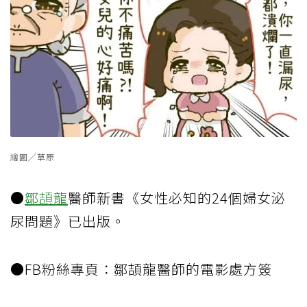
繪圖╱草原
●
鄒頡龍
醫師新書《女性必知的24個婦女泌
尿問題》已出版。
●FB粉絲專頁：鄒頡龍醫師的電影處方簽