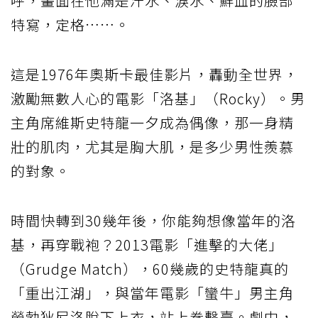
呼，畫面在他滿是汗水、淚水、鮮血的臉部
特寫，定格……。
這是1976年奧斯卡最佳影片，轟動全世界，
激勵無數人心的電影「洛基」（Rocky）。男
主角席維斯史特龍一夕成為偶像，那一身精
壯的肌肉，尤其是胸大肌，是多少男性羨慕
的對象。
時間快轉到30幾年後，你能夠想像當年的洛
基，再穿戰袍？2013電影「進擊的大佬」
（Grudge Match），60幾歲的史特龍真的
「重出江湖」，與當年電影「蠻牛」男主角
勞勃狄尼洛脫下上衣，站上拳擊臺。劇中，