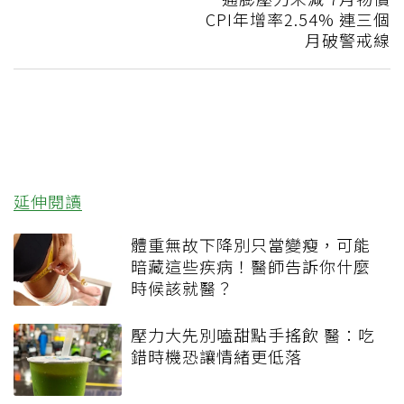
CPI年增率2.54% 連三個
月破警戒線
延伸閱讀
體重無故下降別只當變瘦，可能
暗藏這些疾病！醫師告訴你什麼
時候該就醫？
壓力大先別嗑甜點手搖飲 醫：吃
錯時機恐讓情緒更低落