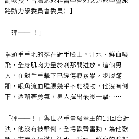
副教授、台灣泌尿科醫學會婦女泌尿學暨尿
路動力學委員會委員）】
「砰── ！」
拳頭重重地的落在對手臉上。汗水、鮮血噴
飛，全身肌肉力量於剎那間迸放。這個男
人，在對手重擊下已經傷痕累累，步履蹣
跚，眼角流血腫脹幾乎不能視物，他沒有倒
下，憑藉著勇氣，男人揮出最後一擊……
「砰──！」與世界重量級拳王的15回合對
決，他沒有被擊倒，全場歡聲雷動，為他歡