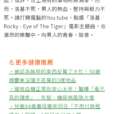
起！或許，世上現有的事物終將凋零，然
而，洛基不死，男人的熱血、堅持與毅力不
死。請打開電腦的You tube，點選「洛基
Rocky - Eye of The Tiger」電影主題曲，在
激昂的樂聲中，向男人的青春，致意。
💪更多健康推薦
‧被認為無用的東西反幫了大忙！50歲
婦慶幸沒隨手丟棄的3樣物品
‧健檢血糖正常別安心太早！醫曝「看不
見的隱患」：失智、糖尿病風險大增
‧兒邀84歲寡母搬來同住「不用付房租