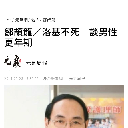
udn
/
元氣網
/
名人
/
鄒頡龍
鄒頡龍／洛基不死─談男性
更年期
元氣周報
聯合新聞網 ／ 元氣周報
2014-09-23 16:30:02