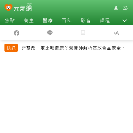
焦點
養生
醫療
百科
影音
課程
退休
非基改一定比較健康？營養師解析基改食品安全性
快訊
與常見迷思