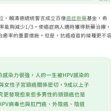
00:00
首位，賴清德總統誓言成立百億
癌症新藥
基金，希
亡率能夠減少1/3。使癌症病人適時獲得新藥治療
治癒率的重要措施。但是，抗癌疫苗的接種更不
的感染力很強，人的一生被HPV感染的
V與女性子宮頸癌關係密切，9成以上子
研究更發現愈來愈多男性的頭頸癌也是
HPV病毒也與肛門癌、外陰癌、陰道