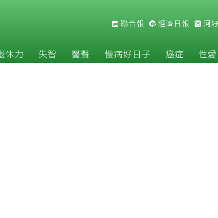
聯合報
經濟日報
河
退休力
失智
醫聲
慢病好日子
癌症
性愛