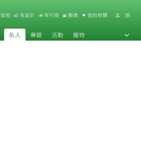
好如初
有設計
有行旅
願景
我的新聞
名人
專題
活動
寵物