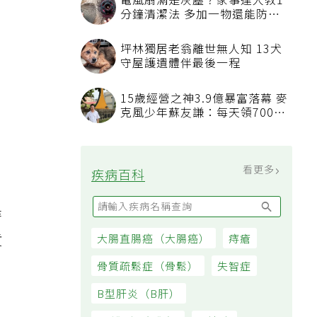
電風扇滿是灰塵？家事達人教1
分鐘清潔法 多加一物還能防髒
汙附著
坪林獨居老翁離世無人知 13犬
守屋護遺體伴最後一程
15歲經營之神3.9億暴富落幕 麥
克風少年蘇友謙：每天領700元
過日子
看更多
疾病百科
時
貢
大腸直腸癌（大腸癌）
痔瘡
骨質疏鬆症（骨鬆）
失智症
B型肝炎（B肝）