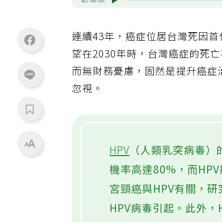
聽健康
連續43年，癌症位居台灣死因
望在2030年時，台灣癌症的死
而無財務憂慮，固然是提升癌症
忽視。
HPV
（人類乳突病毒）
機率高達80%，而HP
宮頸癌與HPV有關，
HPV病毒引起。此外，