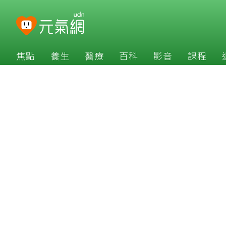
焦點
養生
醫療
百科
影音
課程