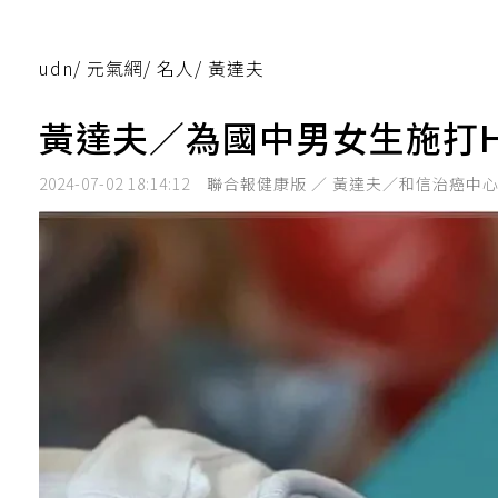
udn
/
元氣網
/
名人
/
黃達夫
黃達夫／為國中男女生施打H
2024-07-02 18:14:12
聯合報健康版 ／ 黃達夫／和信治癌中