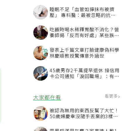
的
睡眠不足「血管如擰抹布被擠
壓」 專科醫：最被忽略的抗老
方法
吃飯時喝水稀釋胃酸不消化？營
養師揭「反而有好處」某些族群
才要禁
發表上千篇文章打臉健康偽科學
林慶順教授驚傳意外過世
45歲男存2千萬提早退休 接信用
卡公司通知「淚回職場」：有錢
也碰壁
看更多
大家都在看
被認為無用的東西反幫了大忙！
50歲婦慶幸沒隨手丟棄的3樣物
品