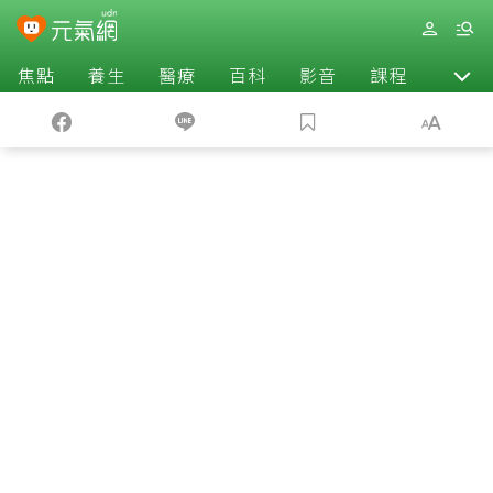
焦點
養生
醫療
百科
影音
課程
退休