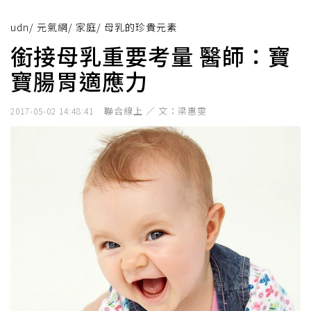
udn
/
元氣網
/
家庭
/
母乳的珍貴元素
銜接母乳重要考量 醫師：寶
寶腸胃適應力
聯合線上 ／ 文：梁惠雯
2017-05-02 14:48:41