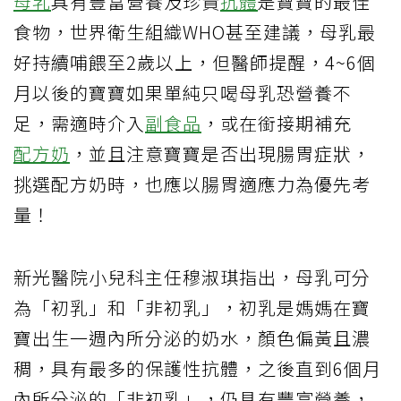
母乳
具有豐富營養及珍貴
抗體
是寶寶的最佳
食物，世界衛生組織WHO甚至建議，母乳最
好持續哺餵至2歲以上，但醫師提醒，4~6個
月以後的寶寶如果單純只喝母乳恐營養不
足，需適時介入
副食品
，或在銜接期補充
配方奶
，並且注意寶寶是否出現腸胃症狀，
挑選配方奶時，也應以腸胃適應力為優先考
量！
新光醫院小兒科主任穆淑琪指出，母乳可分
為「初乳」和「非初乳」，初乳是媽媽在寶
寶出生一週內所分泌的奶水，顏色偏黃且濃
稠，具有最多的保護性抗體，之後直到6個月
內所分泌的「非初乳」，仍具有豐富營養，