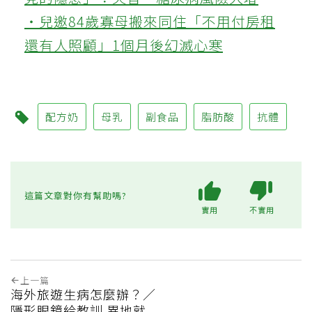
‧兒邀84歲寡母搬來同住「不用付房租
還有人照顧」1個月後幻滅心寒
配方奶
母乳
副食品
脂肪酸
抗體
這篇文章對你有幫助嗎?
實用
不實用
上一篇
海外旅遊生病怎麼辦？／
隱形眼鏡給教訓 異地就