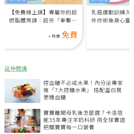
【免費線上課】專屬你的超
乳癌運動訓練入門
燃脂體育課：超夯「拳擊有
伴你術後身心靈
氧」高壓族在家釋放壓力無
上影音課）
免費
負擔
特價
延伸閱讀
控血糖不必戒水果！內分泌專家
推「7大控糖水果」 搭配蛋白質
更穩血糖
寶寶離開母乳後怎麼選？卡洛塔
妮35年專注羊奶科研 用全球實證
把關寶寶每一口營養