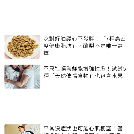
吃對好油護心不發胖！「7種高密
度健康脂肪」，酪梨不是唯一選
擇
不只牡蠣海鮮能增強性慾！試試5
種「天然催情食物」也包含水果
平常沒症狀也可能心肌梗塞！醫