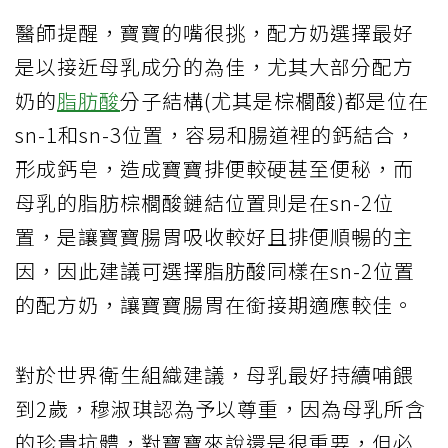
醫師提醒，寶寶的嘴很挑，配方奶選擇最好
是以接近母乳成分的為佳，尤其大部分配方
奶的
脂肪酸
分子結構(尤其是棕櫚酸)都是位在
sn-1和sn-3位置，容易和腸道裡的鈣結合，
形成鈣皂，造成寶寶排便較硬甚至便秘，而
母乳的脂肪棕櫚酸鏈結位置則是在sn-2位
置，是讓寶寶腸胃吸收較好且排便順暢的主
因，因此建議可選擇脂肪酸同樣在sn-2位置
的配方奶，讓寶寶腸胃在銜接期適應較佳。
對於世界衛生組織建議，母乳最好持續哺餵
到2歲，穆淑琪認為予以尊重，因為母乳所含
的珍貴抗體，對寶寶來說還是很重要，但必