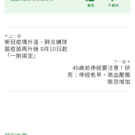
實用
不實用
上一篇
新冠疫情升溫、肺炎鏈球
菌疫苗再升級 8月10日起
「一劑搞定」
下一篇
40歲前停經要注意！研
究：停經愈早，高血壓風
險恐增加