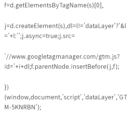
f=d.getElementsByTagName(s)[0],
j=d.createElement(s),dl=l!='dataLayer'?'&l
='+l:'';j.async=true;j.src=
'//www.googletagmanager.com/gtm.js?
id='+i+dl;f.parentNode.insertBefore(j,f);
})
(window,document,'script','dataLayer','GT
M-5KNRBN');