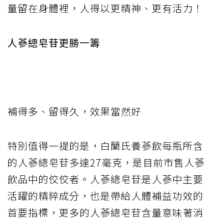
量留在身體裡，人得以更精神、更有活力！
人蔘總皂苷更勝一籌
補得多、留得久，效果當然好
特別值得一提的是，白蘭氏養蔘飲每瓶所含
的人蔘總皂苷多達27毫克，是目前市售人蔘
飲品中的佼佼者。人蔘總皂苷是人蔘中主要
活躍的精粹成分，也是帶給人體補益功效的
首要指標，更多的人蔘總皂苷含量意味著消