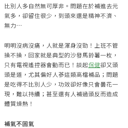
比別人多自然無可厚非。問題在於補進去元
氣多，卻留住很少，到頭來還是精神不濟、
無力…
明明沒病沒痛，人就是渾身沒勁！上班不管
操不操，回家就是典型的沙發馬鈴薯一枚，
只有電視遙控器會動而已！談起
保健
卻又頭
頭是道，尤其偏好人蔘這類高檔補品；問題
是吃得不比別人少，功效卻好像只會曇花一
現，難以持續；甚至還有人補過頭反而造成
體質燥熱！
補氣不固氣