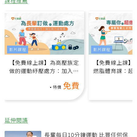
課程推薦
影片課程
影片課程
【免費線上課】為高壓族定
【免費線上課】
做的運動紓壓處方：加入行
燃脂體育課：超
動、增肌、互動元素，0基
氧」高壓族在家
免費
礎也能做！
負擔
特價
延伸閱讀
長輩每日10分鐘運動 比買任何保