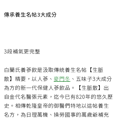
傳承養生名帖3大成分
3段補氣更完整
白蘭氏養蔘飲是汲取傳統養生名帖【生脈
散】精要，以人蔘、
麥門冬
、五味子3大成分
為方的新一代保健人蔘飲品。【生脈散】出
自金代名醫張元素，迄今已有820年的悠久歷
史。相傳乾隆皇帝的御醫們特地以這帖養生
名方，為日理萬機、操勞國事的萬歲爺補充