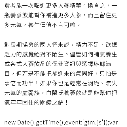
費者能一次喝進更多人蔘精華。換言之，一
瓶養蔘飲能幫你補進更多人蔘，而且留住更
多元氣，養生價值不言可喻。
對長期操勞的國人們來說，精力不足、欲振
乏力的感覺絕對不陌生。儘管如何補氣養生
或各式人蔘飲品的保健資訊與選擇琳瑯滿
目，但若是不能把補進來的氣固好，只怕是
事倍而功半！如果你也是經常在消耗、流失
元氣的虛弱族，白蘭氏養蔘飲就是能幫你把
氣牢牢固住的關鍵之鑰！
new Date().getTime(),event:'gtm.js'});var