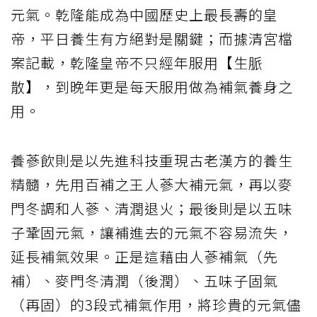
元氣。乾隆能成為中國歷史上最長壽的皇
帝，平日養生有方絕對是關鍵；而據清宮檔
案記載，乾隆皇帝不只經年服用【生脈
散】，到晚年更是每天服用做為補氣養身之
用。
養蔘飲則是以先進科技重現古老漢方的養生
精髓，先用百補之王人蔘大補元氣，再以麥
門冬調和人蔘、清潤退火；最後則是以五味
子鞏固元氣，讓補進去的元氣不容易流失，
延長補氣效果。正是這藉由人蔘補氣（先
補）、麥門冬清潤（後潤）、五味子固氣
（再固）的3段式補氣作用，將珍貴的元氣儘