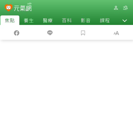
焦點
養生
醫療
百科
影音
課程
退休