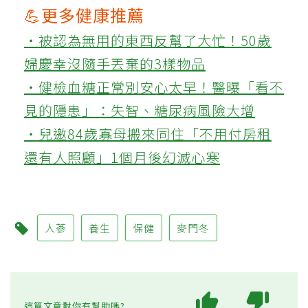
💪更多健康推薦
‧被認為無用的東西反幫了大忙！50歲
婦慶幸沒隨手丟棄的3樣物品
‧健檢血糖正常別安心太早！醫曝「看不
見的隱患」：失智、糖尿病風險大增
‧兒邀84歲寡母搬來同住「不用付房租
還有人照顧」1個月後幻滅心寒
人蔘
養生
保健
麥門冬
這篇文章對你有幫助嗎?