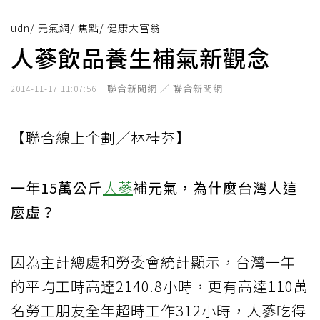
udn
/
元氣網
/
焦點
/
健康大富翁
人蔘飲品養生補氣新觀念
聯合新聞網 ／ 聯合新聞網
2014-11-17 11:07:56
【聯合線上企劃╱林桂芬】
一年15萬公斤
人蔘
補元氣，為什麼台灣人這
麼虛？
因為主計總處和勞委會統計顯示，台灣一年
的平均工時高逹2140.8小時，更有高達110萬
名勞工朋友全年超時工作312小時，人蔘吃得