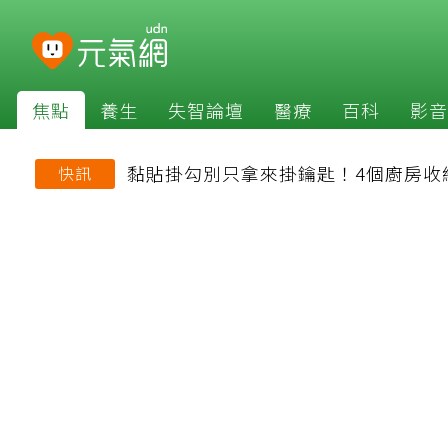
焦點
養生
失智論壇
醫療
百科
影音
黏貼掛勾別只拿來掛鑰匙！4個廚房收
快訊