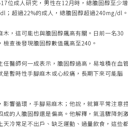
17位成人研究，男性在12月時，總膽固醇至少
g/dl；超過22%的成人，總膽固醇超過240mg/dl
麻木，這可能也與膽固醇飆高有關。日前一名30
，檢查後發現膽固醇數值飆高至240。
主任醫師何一成表示，膽固醇過高，易堆積在血
狀是暫時性手腳麻木或心絞痛，長期下來可能腦
，影響循環，手腳易麻木；他說，就算平常注意
四成的人膽固醇還是偏高。他解釋，氣溫驟降刺
上天冷常足不出戶、缺乏運動、過量飲食，這些