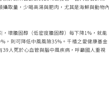
必須針對來自飲食的25%做控管。台大營養師陳
類攝取量，少喝高湯與肥肉，尤其是海鮮與動物
引，壞膽固醇（低密度膽固醇）每下降1%，就能
0%，則可降低中風風險35%。千禧之愛健康基金
有39人死於心血管與腦中風疾病，呼籲國人重視