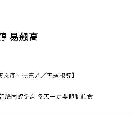
醇 易飆高
黃文彥、張嘉芳╱專題報導】
若膽固醇偏高 冬天一定要節制飲食