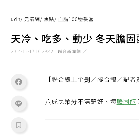
udn
/
元氣網
/
焦點
/
血脂100穩妥當
天冷、吃多、動少 冬天膽固
2014-12-17 16:29:42
聯合新聞網 ／
【聯合線上企劃／聯合報／記者
八成民眾分不清楚好、壞
膽固醇