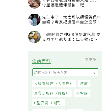
坪林獨居老翁離世無人知 13犬
守屋護遺體伴最後一程
先生走了，太太可以續領勞保年
金嗎？專家揭遺屬年金怎麼領，
看順位還要看資格
15歲經營之神3.9億暴富落幕 麥
克風少年蘇友謙：每天領700元
過日子
看更多
疾病百科
大腸直腸癌（大腸癌）
痔瘡
骨質疏鬆症（骨鬆）
失智症
B型肝炎（B肝）