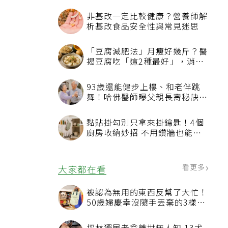
非基改一定比較健康？營養師解
析基改食品安全性與常見迷思
「豆腐減肥法」月瘦好幾斤？醫
揭豆腐吃「這2種最好」，消脹
氣有妙招
93歲還能健步上樓、和老伴跳
舞！哈佛醫師曝父親長壽秘訣：
沒吃保健品也不追養生潮
黏貼掛勾別只拿來掛鑰匙！4個
廚房收納妙招 不用鑽牆也能省
空間
看更多
大家都在看
被認為無用的東西反幫了大忙！
50歲婦慶幸沒隨手丟棄的3樣物
品