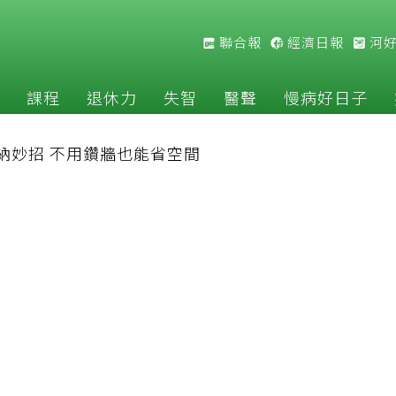
聯合報
經濟日報
河
課程
退休力
失智
醫聲
慢病好日子
納妙招 不用鑽牆也能省空間