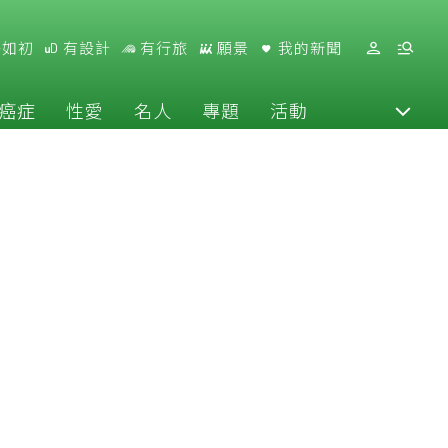
好如初
有設計
有行旅
願景
我的新聞
癌症
性愛
名人
專題
活動