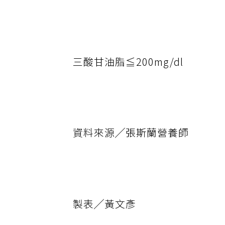
三酸甘油脂≦200mg/dl
資料來源╱張斯蘭營養師
製表╱黃文彥