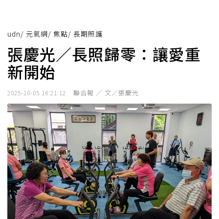
udn
/
元氣網
/
焦點
/
長期照護
張慶光／長照歸零：讓愛重
新開始
聯合報 ／ 文／張慶光
2025-10-05 16:21:12