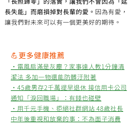
「長照歸零」的落實，讓我們不會因為「延
長失能」而磨損掉對長輩的愛。
因為有愛，
讓我們對未來可以有一個更美好的期待。
💪更多健康推薦
‧電風扇滿是灰塵？家事達人教1分鐘清
潔法 多加一物還能防髒汙附著
‧45歲男存2千萬提早退休 接信用卡公司
通知「淚回職場」：有錢也碰壁
‧用千元手機、拒絕社群網站 48歲社長
中年後重視和放棄的事：不為面子消費