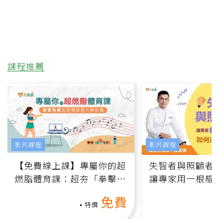
課程推薦
影片課程
影片課程
【免費線上課】專屬你的超
失智者與照顧者
燃脂體育課：超夯「拳擊有
讓專家用一根棍
氧」高壓族在家釋放壓力無
何逆轉退化大腦
免費
負擔
課）
特價