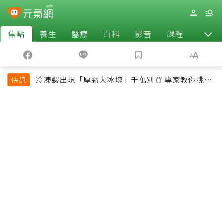
焦點
養生
醫療
百科
影音
課程
退休
冷凍蝦出現「厚霜大冰塊」千萬別買 專家教你挑出
快訊
緊實鮮甜蝦子