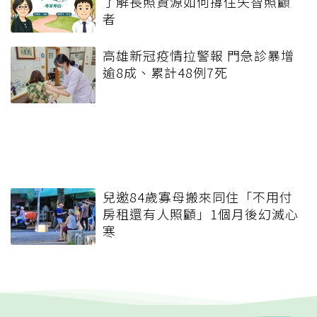
了解長照資源如何撐住失智照顧
者
高雄新冠疫情拉警報 門急診暴增
逾8成、累計48例7死
兒邀84歲寡母搬來同住「不用付
房租還有人照顧」1個月後幻滅心
寒