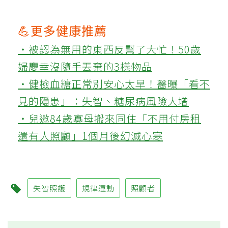
💪更多健康推薦
‧被認為無用的東西反幫了大忙！50歲
婦慶幸沒隨手丟棄的3樣物品
‧健檢血糖正常別安心太早！醫曝「看不
見的隱患」：失智、糖尿病風險大增
‧兒邀84歲寡母搬來同住「不用付房租
還有人照顧」1個月後幻滅心寒
失智照護
規律運動
照顧者