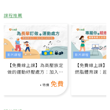
課程推薦
影片課程
影片課程
【免費線上課】為高壓族定
【免費線上課】
做的運動紓壓處方：加入行
燃脂體育課：超
動、增肌、互動元素，0基
氧」高壓族在家
免費
礎也能做！
負擔
特價