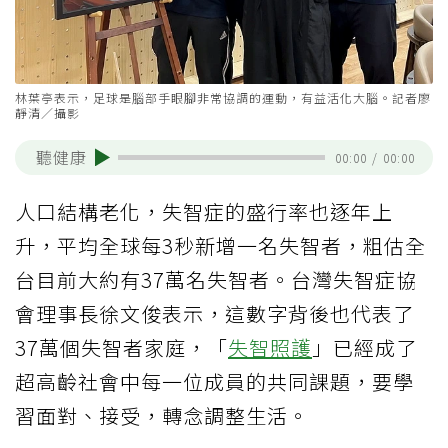
林葉亭表示，足球是腦部手眼腳非常協調的運動，有益活化大腦。記者廖
靜清／攝影
聽健康
00:00
/
00:00
人口結構老化，失智症的盛行率也逐年上
升，平均全球每3秒新增一名失智者，粗估全
台目前大約有37萬名失智者。台灣失智症協
會理事長徐文俊表示，這數字背後也代表了
37萬個失智者家庭，「
失智照護
」已經成了
超高齡社會中每一位成員的共同課題，要學
習面對、接受，轉念調整生活。