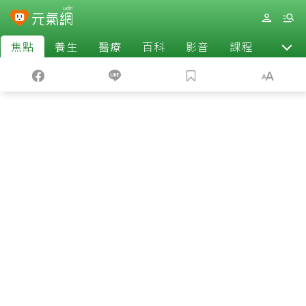
焦點
養生
醫療
百科
影音
課程
退休