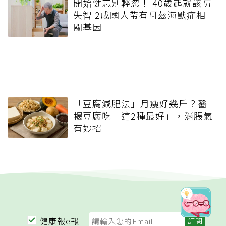
開始健忘別輕忽！ 40歲起就該防
失智 2成國人帶有阿茲海默症相
關基因
「豆腐減肥法」月瘦好幾斤？醫
揭豆腐吃「這2種最好」，消脹氣
有妙招
健康報e報