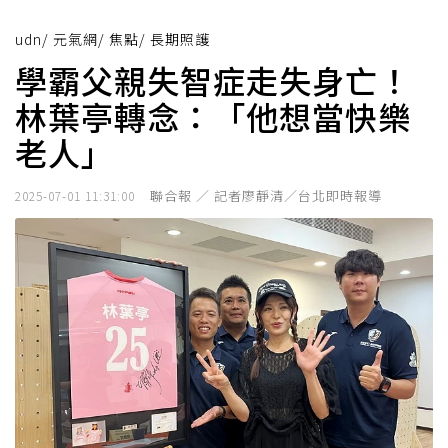
udn
/
元氣網
/
焦點
/
長期照護
學霸父親失智症走失身亡！
林葉亭轉念：「他想當快樂
老人」
聯合報 ／ 記者廖靜清／台北即時報導
2025-07-01 11:31:00