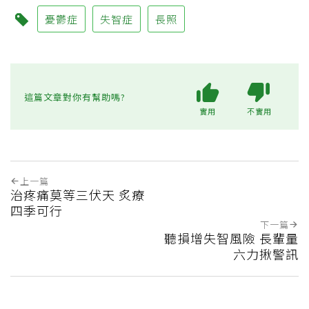
憂鬱症
失智症
長照
這篇文章對你有幫助嗎?
實用
不實用
上一篇
治疼痛莫等三伏天 炙療
四季可行
下一篇
聽損增失智風險 長輩量
六力揪警訊