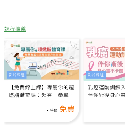
課程推薦
影片課程
影片課程
【免費線上課】專屬你的超
乳癌運動訓練入門
燃脂體育課：超夯「拳擊有
伴你術後身心靈
氧」高壓族在家釋放壓力無
上影音課）
免費
負擔
特價