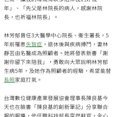
年」、「先父是林院長的病人，感謝林院
長，也祈福林院長」。
林芳郁曾任3大醫學中心院長、衛生署長，5
年前罹患
失智症
，退休後與疾病搏鬥，妻林
靜芸由名醫成為照顧者。她將發表新書「謝
謝你留下來陪我」，勇敢向大眾說明林芳郁
生病5年，及她作為照顧者的經驗，希望能替
長照
家庭打氣。
台灣數位健康產業發展協會理事長陳良基今
天也在臉書「陳良基的創新筆記」分享聯合
報的報導，他任職科技部長突然辭官，全心