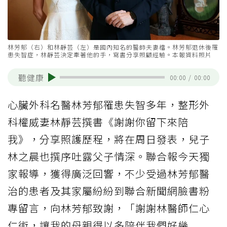
林芳郁（右）和林靜芸（左）是國內知名的醫師夫妻檔。林芳郁退休後罹
患失智症，林靜芸決定牽著他的手，寫書分享照顧經驗。本報資料照片
聽健康
00:00
/
00:00
心臟外科名醫林芳郁罹患失智多年，整形外
科權威妻林靜芸撰書《謝謝你留下來陪
我》，分享照護歷程，將在周日發表，兒子
林之晨也撰序吐露父子情深。聯合報今天獨
家報導，獲得廣泛回響，不少受過林芳郁醫
治的患者及其家屬紛紛到聯合新聞網臉書粉
專留言，向林芳郁致謝，「謝謝林醫師仁心
仁術，讓我的母親得以多陪伴我們好幾