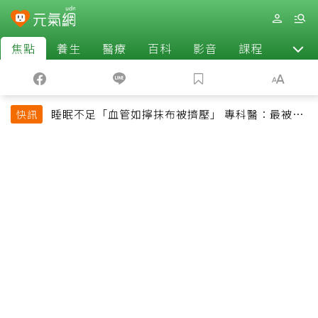
焦點
養生
醫療
百科
影音
課程
退休
睡眠不足「血管如擰抹布被擠壓」 專科醫：最被忽
快訊
略的抗老方法