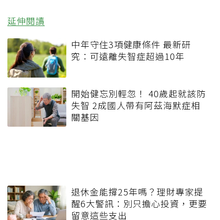
延伸閱讀
中年守住3項健康條件 最新研
究：可遠離失智症超過10年
開始健忘別輕忽！ 40歲起就該防
失智 2成國人帶有阿茲海默症相
關基因
退休金能撐25年嗎？理財專家提
醒6大警訊：別只擔心投資，更要
留意這些支出