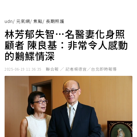
udn
/
元氣網
/
焦點
/
長期照護
林芳郁失智…名醫妻化身照
顧者 陳良基：非常令人感動
的鶼鰈情深
聯合報 ／ 記者楊德宜／台北即時報導
2025-06-19 11:36:35