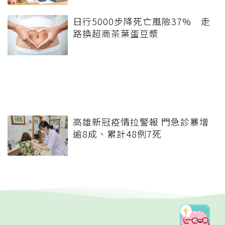
日行5000步降死亡風險37% 走
路換超商茶葉蛋豆漿
高雄新冠疫情拉警報 門急診暴增
逾8成、累計48例7死