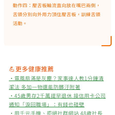
動作四：壓舌板輪流直向放在嘴巴兩側，
舌頭分別向外用力頂住壓舌板，訓練舌頭
活動。
💪更多健康推薦
‧電風扇滿是灰塵？家事達人教1分鐘清
潔法 多加一物還能防髒汙附著
‧45歲男存2千萬提早退休 接信用卡公司
通知「淚回職場」：有錢也碰壁
‧用千元手機、拒絕社群網站 48歲社長