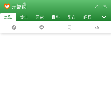
焦點
養生
醫療
百科
影音
課程
退休