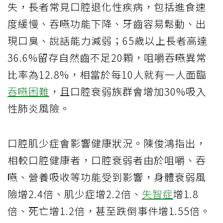
失，長者常見口腔退化性疾病，包括進食速
度緩慢、吞嚥功能下降、牙齒容易鬆動、出
現口臭、說話能力減弱；65歲以上長者高達
36.6%留存自然齒不足20顆，咀嚼吞嚥異常
比率為12.8%，相當於每10人就有一人面臨
吞嚥困難
，且口腔衰弱族群會增加30%吸入
性肺炎風險。
口腔肌少症會影響健康狀況。陳俊鴻指出，
相較口腔健康者，口腔衰弱者由於咀嚼、吞
嚥、營養吸收等功能受到影響，身體衰弱風
險增2.4倍、肌少症增2.2倍、
失智症
增1.8
倍、死亡增1.2倍，甚至跌倒事件增1.55倍。