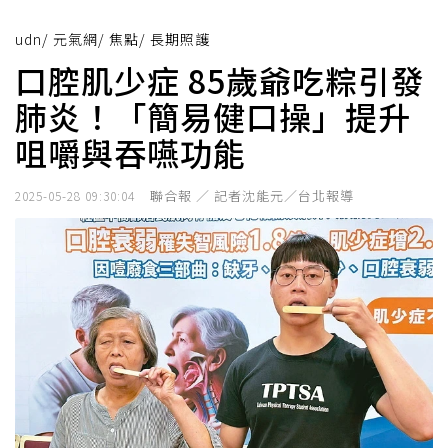
udn
/
元氣網
/
焦點
/
長期照護
口腔肌少症 85歲爺吃粽引發
肺炎！「簡易健口操」提升
咀嚼與吞嚥功能
聯合報 ／ 記者沈能元／台北報導
2025-05-28 09:30:04