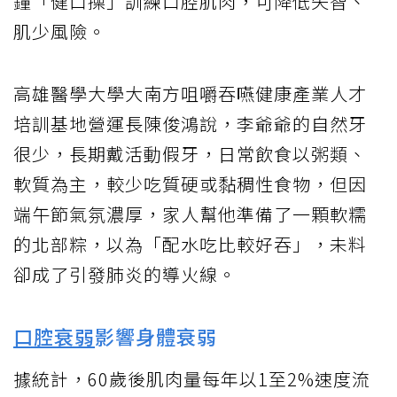
鐘「健口操」訓練口腔肌肉，可降低失智、
肌少風險。
高雄醫學大學大南方咀嚼吞嚥健康產業人才
培訓基地營運長陳俊鴻說，李爺爺的自然牙
很少，長期戴活動假牙，日常飲食以粥類、
軟質為主，較少吃質硬或黏稠性食物，但因
端午節氣氛濃厚，家人幫他準備了一顆軟糯
的北部粽，以為「配水吃比較好吞」，未料
卻成了引發肺炎的導火線。
口腔衰弱
影響身體衰弱
據統計，60歲後肌肉量每年以1至2%速度流