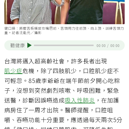
健口操：將壓舌板橫放在嘴巴前，舌頭用力往前頂、向上頂，訓練舌頭力
量。記者沈能元／攝影
聽健康
00:00
/
00:00
台灣將邁入超高齡社會，許多長者出現
肌少症
危機，除了四肢肌少，口腔肌少症不
可輕忽。85歲李爺爺在端午節前夕開心吃粽
子，沒想到突然劇烈咳嗽、呼吸困難，緊急
送醫，診斷因誤嚥造成
吸入性肺炎
，在加護
病房住了一周才出院。醫師提醒，口腔咀
嚼、吞嚥功能十分重要，應透過每天兩次5分