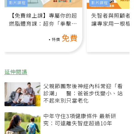
影片課程
影片課程
【免費線上課】專屬你的超
失智者與照顧者
燃脂體育課：超夯「拳擊有
讓專家用一根棍
氧」高壓族在家釋放壓力無
何逆轉退化大腦
免費
負擔
課）
特價
延伸閱讀
父親節團聚後神經內科常迎「看
診潮」 醫：爸爸步伐變小、站
不起來別只當老化
中年守住3項健康條件 最新研
究：可遠離失智症超過10年