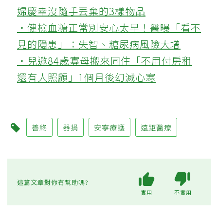
婦慶幸沒隨手丟棄的3樣物品
‧健檢血糖正常別安心太早！醫曝「看不
見的隱患」：失智、糖尿病風險大增
‧兒邀84歲寡母搬來同住「不用付房租
還有人照顧」1個月後幻滅心寒
善終
器捐
安寧療護
遠距醫療
這篇文章對你有幫助嗎?
實用
不實用