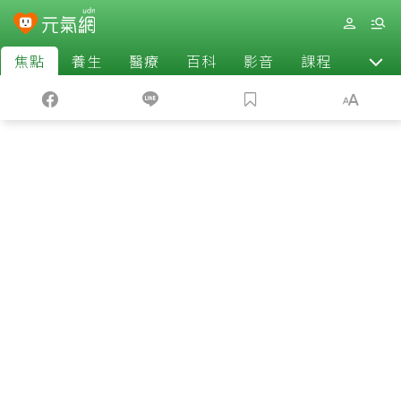
焦點
養生
醫療
百科
影音
課程
退休