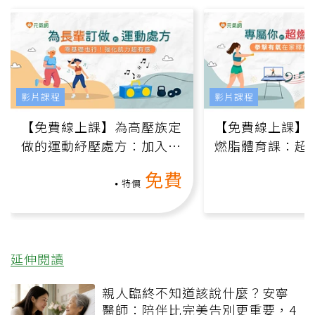
影片課程
影片課程
【免費線上課】為高壓族定
【免費線上課】
做的運動紓壓處方：加入行
燃脂體育課：超
動、增肌、互動元素，0基
氧」高壓族在家
免費
礎也能做！
負擔
特價
延伸閱讀
親人臨終不知道該說什麼？安寧
醫師：陪伴比完美告別更重要，4