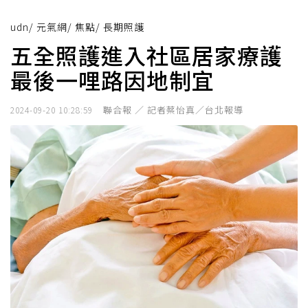
udn
/
元氣網
/
焦點
/
長期照護
五全照護進入社區居家療護
最後一哩路因地制宜
聯合報 ／ 記者蔡怡真／台北報導
2024-09-20 10:28:59