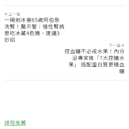
上一篇
一碗剉冰害65歲阿伯急
洗腎！醫示警：慢性腎病
患吃冰藏4危機、建議3
妙招
下一篇
控血糖不必戒水果！內分
泌專家推「7大控糖水
果」 搭配蛋白質更穩血
糖
課程推薦