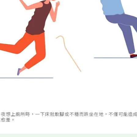
半夜想上廁所時，一下床就軟腳或不穩而跌坐在地，不僅可能造
來愈差。