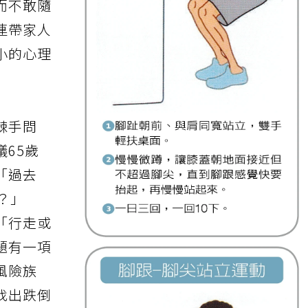
而不敢隨
連帶家人
小的心理
棘手問
65歲
「過去
？」
「行走或
題有一項
風險族
找出跌倒