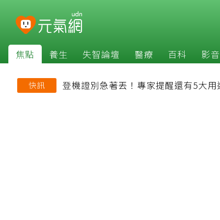
焦點
養生
失智論壇
醫療
百科
影音
登機證別急著丟！專家提醒還有5大用
快訊