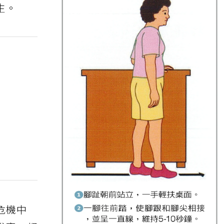
生。
危機中