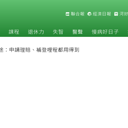
聯合報
經濟日報
河
課程
退休力
失智
醫聲
慢病好日子
途：申請理賠、補登哩程都用得到