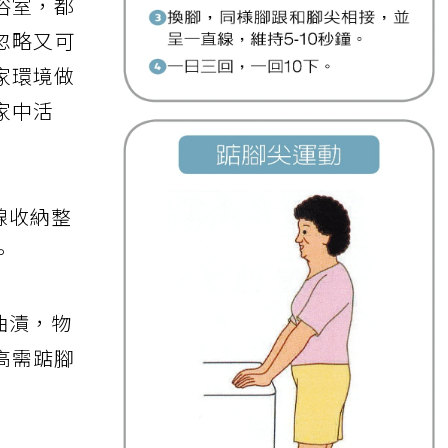
浴室，都
忽略又可
家環境做
家中活
線收納整
。
油漬，物
高需踮腳