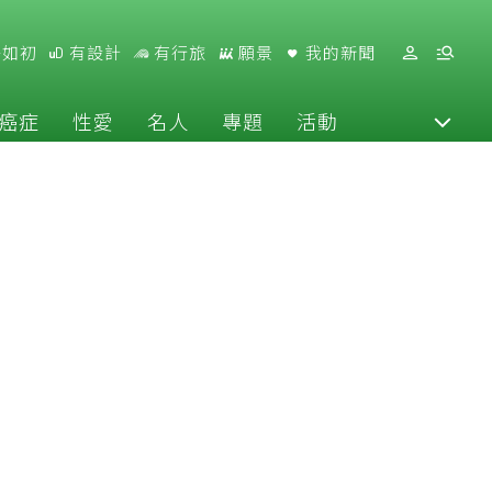
好如初
有設計
有行旅
願景
我的新聞
癌症
性愛
名人
專題
活動