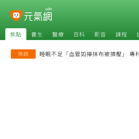
焦點
養生
醫療
百科
影音
課程
睡眠不足「血管如擰抹布被擠壓」 專
快訊