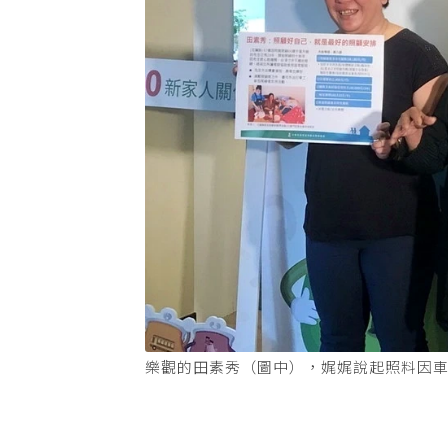
樂觀的田素秀（圖中），娓娓說起照料因車