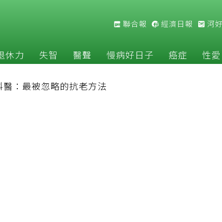
聯合報
經濟日報
河
退休力
失智
醫聲
慢病好日子
癌症
性愛
科醫：最被忽略的抗老方法