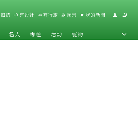
好如初
有設計
有行旅
願景
我的新聞
名人
專題
活動
寵物