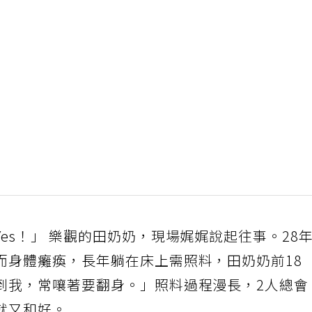
es！」 樂觀的田奶奶，現場娓娓說起往事。28
而身體癱瘓，長年躺在床上需照料，田奶奶前18
到我，常嚷著要翻身。」照料過程漫長，2人總會