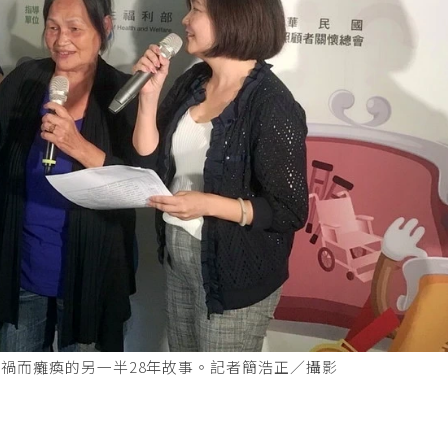
禍而癱瘓的另一半28年故事。記者簡浩正／攝影