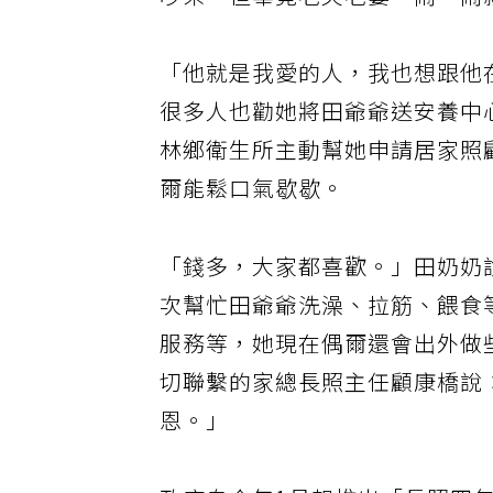
吵架，但畢竟老夫老妻，鬧一鬧
「他就是我愛的人，我也想跟他
很多人也勸她將田爺爺送安養中
林鄉衛生所主動幫她申請居家照
爾能鬆口氣歇歇。
「錢多，大家都喜歡。」田奶奶
次幫忙田爺爺洗澡、拉筋、餵食
服務等，她現在偶爾還會出外做
切聯繫的家總長照主任顧康橋說
恩。」