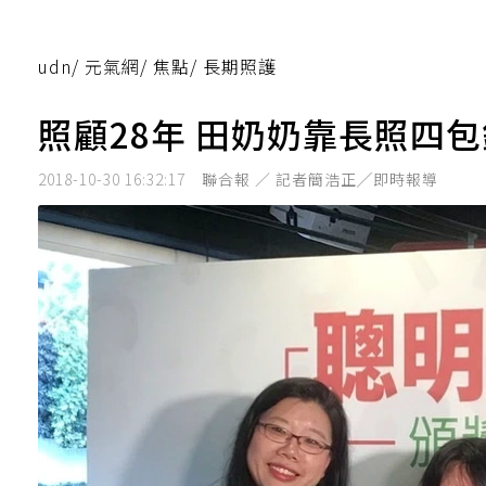
udn
/
元氣網
/
焦點
/
長期照護
照顧28年 田奶奶靠長照四
2018-10-30 16:32:17
聯合報 ／ 記者簡浩正╱即時報導