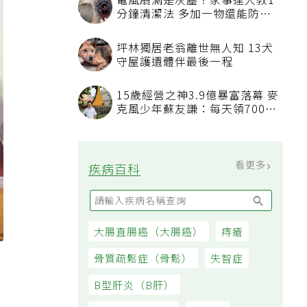
電風扇滿是灰塵？家事達人教1
分鐘清潔法 多加一物還能防髒
汙附著
坪林獨居老翁離世無人知 13犬
守屋護遺體伴最後一程
15歲經營之神3.9億暴富落幕 麥
克風少年蘇友謙：每天領700元
過日子
看更多
疾病百科
大腸直腸癌（大腸癌）
痔瘡
骨質疏鬆症（骨鬆）
失智症
B型肝炎（B肝）