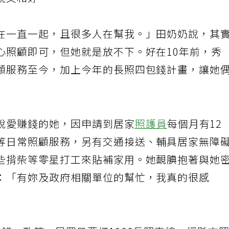
就又和好。
在一直一起，且很多人在幫我。」田奶奶說，其
心照顧即可，但她就是放不下。好在10年前，秀
顧服務至今，加上今年的長照四包錢計畫，讓她
說愛賺錢的她，因申請到居家
照護員
每個月有12
等日常照顧服務，另有交通接送、輔具居家無障
些揹柴等零星打工來貼補家用。她靦腆抱著與她
：「有妳及政府相關單位的幫忙，我真的很感