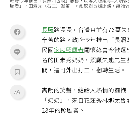
政府今年推出「長照四包錢」服務，以專人照護等4大項做
顧者」，田素秀（右二）獲第一。她感謝長照服務，讓她
長照
路漫漫，台灣目前有76萬
辛苦的路。政府今年推出「長照
民國
家庭照顧者
關懷總會今徵選
名的田素秀奶奶，照顧失能先生
間，還可外出打工，翻轉生活。
爽朗的笑聲，總給人熱情的擁抱
「奶奶」，來自花蓮秀林鄉太魯
28年的照顧者。