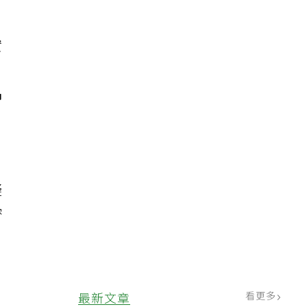
實
偶
礙
密
看更多
最新文章