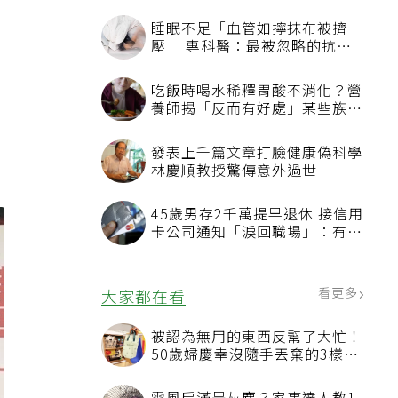
照
睡眠不足「血管如擰抹布被擠
、
壓」 專科醫：最被忽略的抗老
方法
吃飯時喝水稀釋胃酸不消化？營
%
養師揭「反而有好處」某些族群
才要禁
發表上千篇文章打臉健康偽科學
林慶順教授驚傳意外過世
45歲男存2千萬提早退休 接信用
卡公司通知「淚回職場」：有錢
也碰壁
看更多
大家都在看
被認為無用的東西反幫了大忙！
50歲婦慶幸沒隨手丟棄的3樣物
品