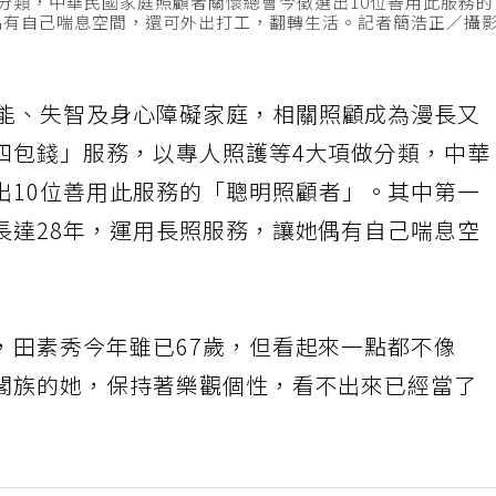
分類，中華民國家庭照顧者關懷總會今徵選出10位善用此服務
偶有自己喘息空間，還可外出打工，翻轉生活。記者簡浩正／攝
失能、失智及身心障礙家庭，相關照顧成為漫長又
四包錢」服務，以專人照護等4大項做分類，中華
出10位善用此服務的「聰明照顧者」。其中第一
長達28年，運用長照服務，讓她偶有自己喘息空
，田素秀今年雖已67歲，但看起來一點都不像
閣族的她，保持著樂觀個性，看不出來已經當了