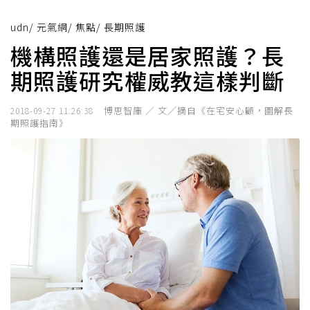
udn
/
元氣網
/
焦點
/
長期照護
機構照護還是居家照護？長
期照護研究權威教這樣判斷
博思智庫 ／ 文╱摘自《在宅安心顧，圖解長
2018-09-27 11:26:38
期照護指南》