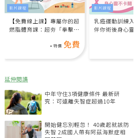
影片課程
影片課程
【免費線上課】專屬你的超
乳癌運動訓練入門
燃脂體育課：超夯「拳擊有
伴你術後身心靈
氧」高壓族在家釋放壓力無
上影音課）
免費
負擔
特價
延伸閱讀
中年守住3項健康條件 最新研
究：可遠離失智症超過10年
開始健忘別輕忽！ 40歲起就該防
失智 2成國人帶有阿茲海默症相