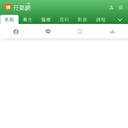
焦點
養生
醫療
百科
影音
課程
退休