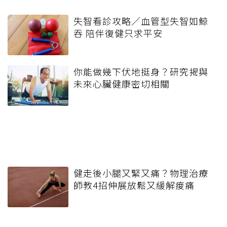
失智看診攻略／血管型失智如鯨
吞 陪伴復健只求平安
你能做幾下伏地挺身？研究揭與
未來心臟健康密切相關
健走後小腿又緊又痛？物理治療
師教4招伸展放鬆又緩解痠痛