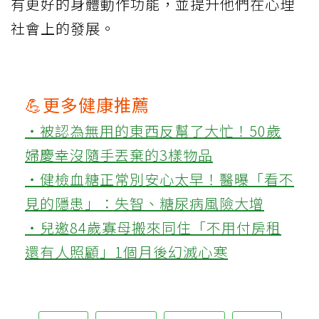
有更好的身體動作功能，並提升他們在心理
社會上的發展。
💪更多健康推薦
‧被認為無用的東西反幫了大忙！50歲
婦慶幸沒隨手丟棄的3樣物品
‧健檢血糖正常別安心太早！醫曝「看不
見的隱患」：失智、糖尿病風險大增
‧兒邀84歲寡母搬來同住「不用付房租
還有人照顧」1個月後幻滅心寒