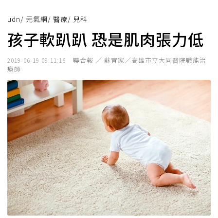
udn
/
元氣網
/
醫療
/
兒科
孩子軟趴趴 恐是肌肉張力低
聯合報 ／ 蘇宜家／高雄市立大同醫院職能治
2019-06-19 09:11:16
療師