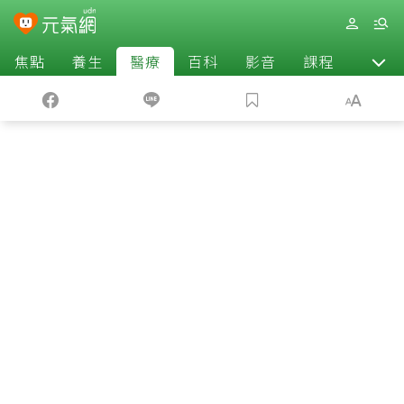
焦點
養生
醫療
百科
影音
課程
退休