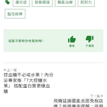
唐氏症
發展遲緩
職能治療
肌耐力
腦性麻痺
這篇文章對你有幫助嗎?
實用
不實用
上一篇
控血糖不必戒水果！內分
泌專家推「7大控糖水
果」 搭配蛋白質更穩血
糖
下一篇
飛機延誤還能去逛免稅店
嗎？旅遊專家提醒：這個