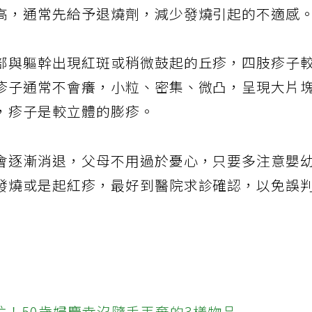
高，通常先給予退燒劑，減少發燒引起的不適感
部與軀幹出現紅斑或稍微鼓起的丘疹，四肢疹子
疹子通常不會癢，小粒、密集、微凸，呈現大片
，疹子是較立體的膨疹。
會逐漸消退，父母不用過於憂心，只要多注意嬰
發燒或是起紅疹，最好到醫院求診確認，以免誤