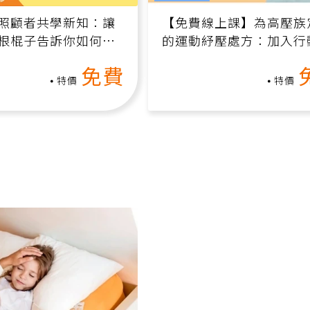
影片課程
照顧者共學新知：讓
【免費線上課】為高壓族
根棍子告訴你如何逆
的運動紓壓處方：加入行
腦（線上影音課）
增肌、互動元素，0基礎
免費
做！
特價
特價