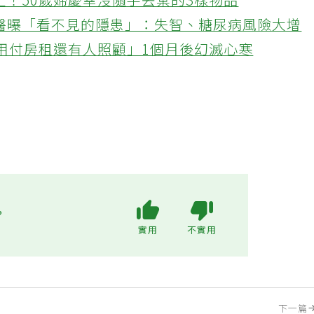
忙！50歲婦慶幸沒隨手丟棄的3樣物品
醫曝「看不見的隱患」：失智、糖尿病風險大增
不用付房租還有人照顧」1個月後幻滅心寒
?
實用
不實用