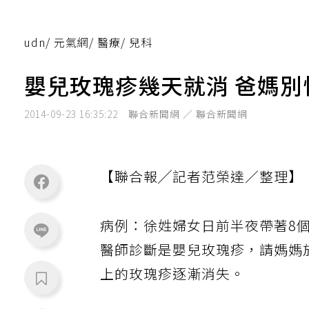
udn
/
元氣網
/
醫療
/
兒科
嬰兒玫瑰疹幾天就消 爸媽別
2014-09-23 16:35:22
聯合新聞網 ／ 聯合新聞網
【聯合報╱記者范榮達／整理】
病例：徐姓婦女日前半夜帶著8
醫師診斷是嬰兒玫瑰疹，請媽媽
上的玫瑰疹逐漸消失。