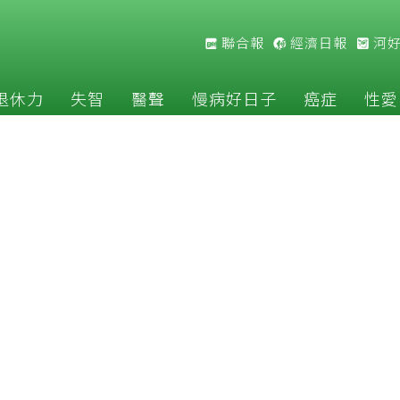
聯合報
經濟日報
河
退休力
失智
醫聲
慢病好日子
癌症
性愛