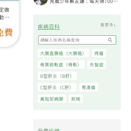
克風少年蘇友謙：每天領700元
過日子
定做
動、
也能
看更多
疾病百科
免費
大腸直腸癌（大腸癌）
痔瘡
骨質疏鬆症（骨鬆）
失智症
B型肝炎（B肝）
C型肝炎（C肝）
胃潰瘍
黃斑部病變
氣喘