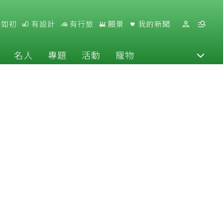
好如初
有設計
有行旅
願景
我的新聞
名人
專題
活動
寵物