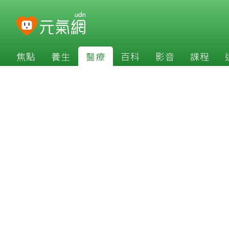
焦點
養生
醫療
百科
影音
課程