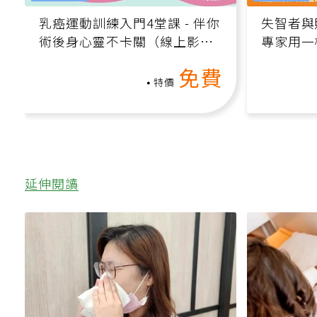
影片課程
影片課程
乳癌運動訓練入門4堂課 - 伴你
失智者與
術後身心靈不卡關（線上影音
專家用一
課）
轉退化大
免費
特價
延伸閱讀