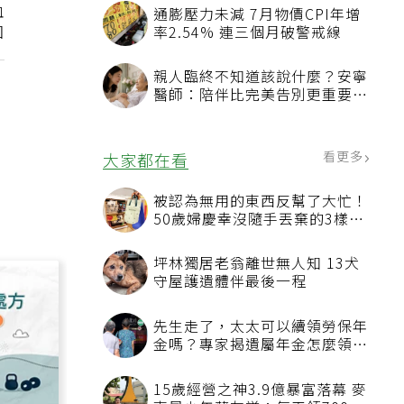
血
通膨壓力未減 7月物價CPI年增
加
率2.54% 連三個月破警戒線
親人臨終不知道該說什麼？安寧
醫師：陪伴比完美告別更重要，
4句話值得及早說出口
看更多
大家都在看
被認為無用的東西反幫了大忙！
50歲婦慶幸沒隨手丟棄的3樣物
品
坪林獨居老翁離世無人知 13犬
守屋護遺體伴最後一程
先生走了，太太可以續領勞保年
金嗎？專家揭遺屬年金怎麼領，
看順位還要看資格
15歲經營之神3.9億暴富落幕 麥