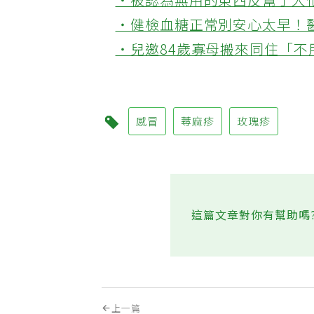
‧被認為無用的東西反幫了大
‧健檢血糖正常別安心太早！
‧兒邀84歲寡母搬來同住「
感冒
蕁麻疹
玫瑰疹
這篇文章對你有幫助嗎