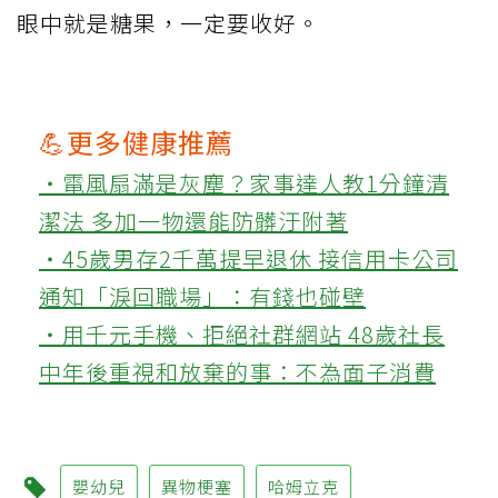
眼中就是糖果，一定要收好。
💪更多健康推薦
‧電風扇滿是灰塵？家事達人教1分鐘清
潔法 多加一物還能防髒汙附著
‧45歲男存2千萬提早退休 接信用卡公司
通知「淚回職場」：有錢也碰壁
‧用千元手機、拒絕社群網站 48歲社長
中年後重視和放棄的事：不為面子消費
嬰幼兒
異物梗塞
哈姆立克