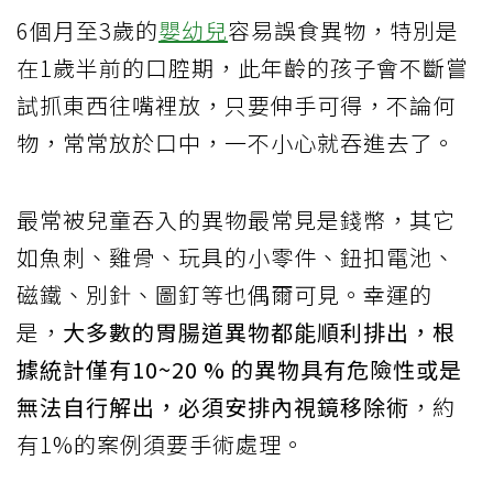
6個月至3歲的
嬰幼兒
容易誤食異物，特別是
在1歲半前的口腔期，此年齡的孩子會不斷嘗
試抓東西往嘴裡放，只要伸手可得，不論何
物，常常放於口中，一不小心就吞進去了。
最常被兒童吞入的異物最常見是錢幣，其它
如魚刺、雞骨、玩具的小零件、鈕扣電池、
磁鐵、別針、圖釘等也偶爾可見。幸運的
是，
大多數的胃腸道異物都能順利排出，根
據統計僅有10~20 % 的異物具有危險性或是
無法自行解出，必須安排內視鏡移除術
，約
有1%的案例須要手術處理。