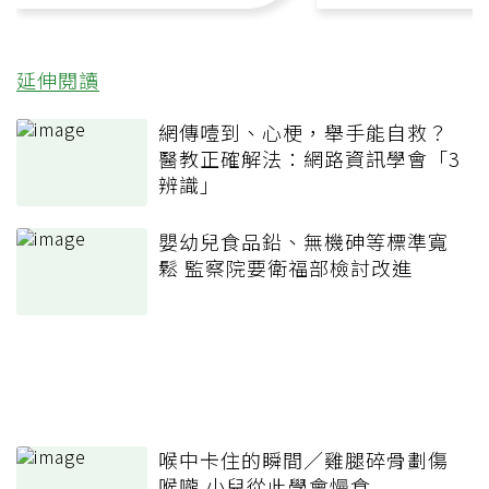
延伸閱讀
網傳噎到、心梗，舉手能自救？
醫教正確解法：網路資訊學會「3
辨識」
嬰幼兒食品鉛、無機砷等標準寬
鬆 監察院要衛福部檢討改進
喉中卡住的瞬間／雞腿碎骨劃傷
喉嚨 小兒從此學會慢食