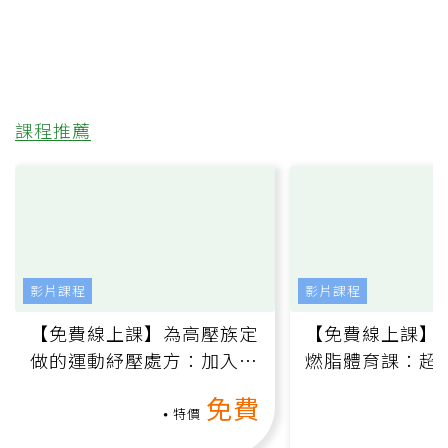
課程推薦
影片課程
影片課程
【免費線上課】為高壓族定
【免費線上課】
做的運動紓壓處方：加入行
燃脂體育課：超
動、增肌、互動元素，0基
氧」高壓族在家
免費
礎也能做！
負擔
特價