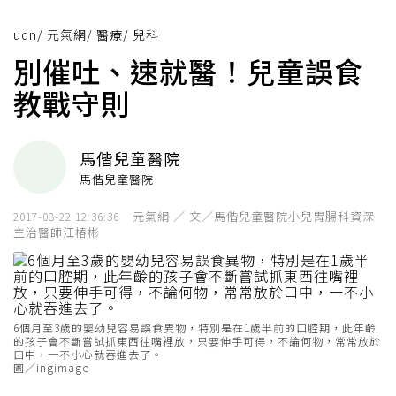
udn
/
元氣網
/
醫療
/
兒科
別催吐、速就醫！兒童誤食
教戰守則
馬偕兒童醫院
馬偕兒童醫院
元氣網 ／ 文／馬偕兒童醫院小兒胃腸科資深
2017-08-22 12:36:36
主治醫師江椿彬
6個月至3歲的嬰幼兒容易誤食異物，特別是在1歲半前的口腔期，此年齡
的孩子會不斷嘗試抓東西往嘴裡放，只要伸手可得，不論何物，常常放於
口中，一不小心就吞進去了。
圖／ingimage