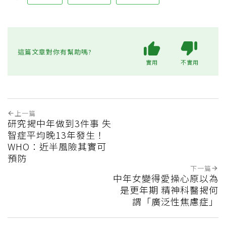
這篇文章對你有幫助嗎?
實用
不實用
上一篇
研究揭中年做到3件事 失
智症平均晚13年發生！
WHO：近半風險其實可
預防
下一篇
中年女變得愛操心原以為
是更年期 精神科醫揭何
謂「廣泛性焦慮症」