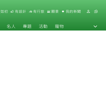
好如初
有設計
有行旅
願景
我的新聞
名人
專題
活動
寵物