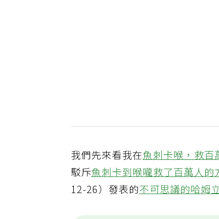
我們先來看我在
魚刺卡喉，救百
駁斥
魚刺卡到喉嚨救了百萬人的
12-26）發表的
不可思議的哈姆