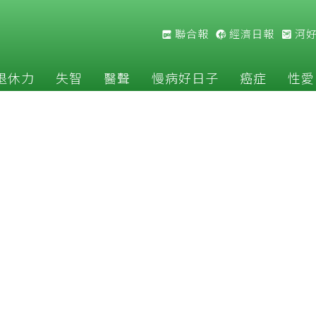
聯合報
經濟日報
河
退休力
失智
醫聲
慢病好日子
癌症
性愛