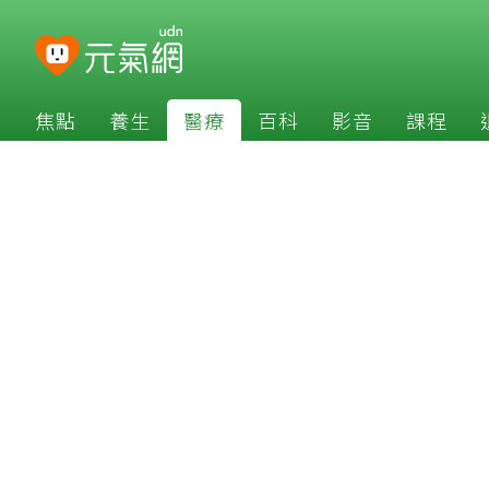
焦點
養生
醫療
百科
影音
課程