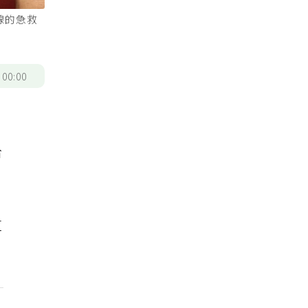
線的急救
/
00:00
紅
哈
這