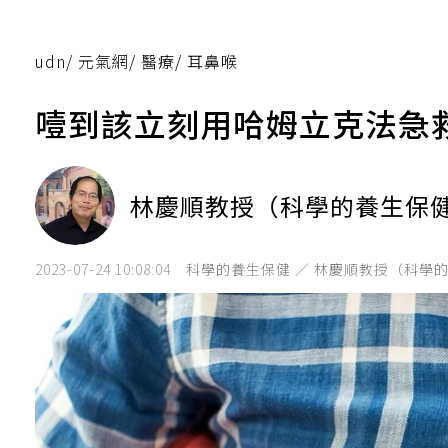
udn
/
元氣網
/
醫療
/
耳鼻喉
噎到該立刻用哈姆立克法急
林慶順教授（科學的養生保
2023-07-24 10:08:04
科學的養生保健 ／ 林慶順教授（科學