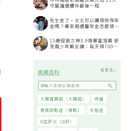
文
沒
謹