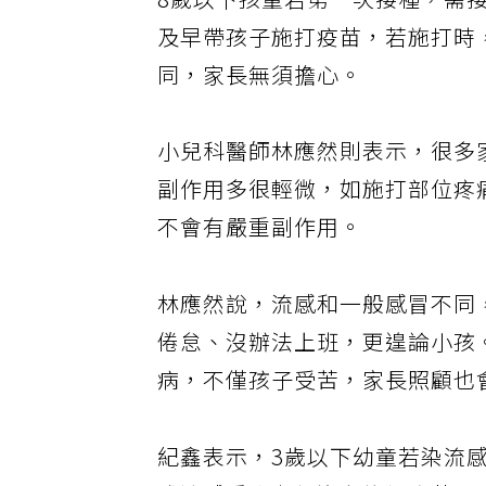
8歲以下孩童若第一次接種，需接
及早帶孩子施打疫苗，若施打時
同，家長無須擔心。
小兒科醫師林應然則表示，很多
副作用多很輕微，如施打部位疼
不會有嚴重副作用。
林應然說，流感和一般感冒不同
倦怠、沒辦法上班，更遑論小孩
病，不僅孩子受苦，家長照顧也
紀鑫表示，3歲以下幼童若染流