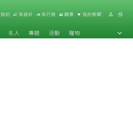
好如初
有設計
有行旅
願景
我的新聞
名人
專題
活動
寵物