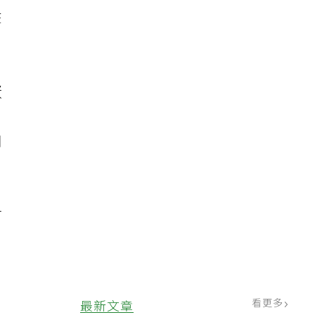
在
蛋
用
苗
看更多
最新文章