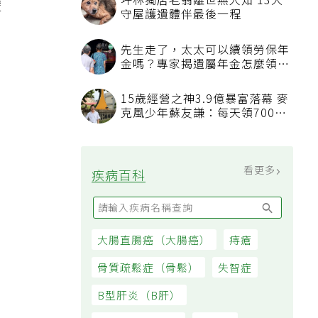
坪林獨居老翁離世無人知 13犬
輩
守屋護遺體伴最後一程
先生走了，太太可以續領勞保年
金嗎？專家揭遺屬年金怎麼領，
看順位還要看資格
15歲經營之神3.9億暴富落幕 麥
克風少年蘇友謙：每天領700元
過日子
看更多
疾病百科
大腸直腸癌（大腸癌）
痔瘡
骨質疏鬆症（骨鬆）
失智症
B型肝炎（B肝）