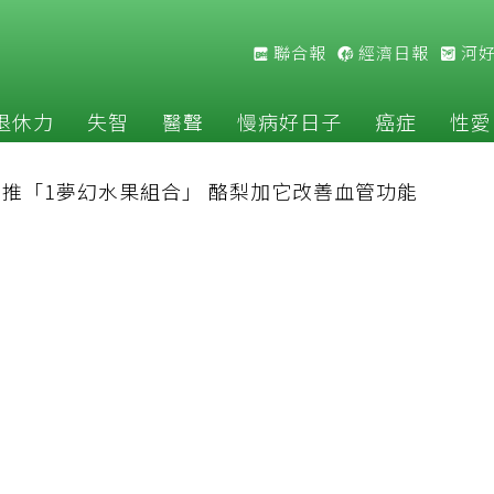
聯合報
經濟日報
河
退休力
失智
醫聲
慢病好日子
癌症
性愛
推「1夢幻水果組合」 酪梨加它改善血管功能