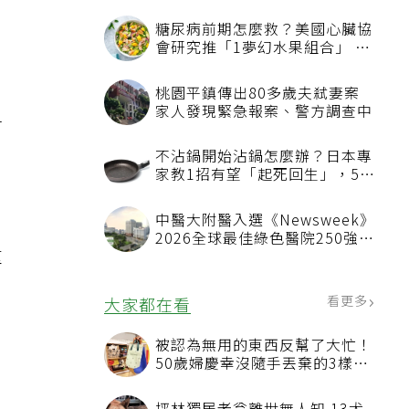
糖尿病前期怎麼救？美國心臟協
會研究推「1夢幻水果組合」 酪
梨加它改善血管功能
桃園平鎮傳出80多歲夫弒妻案
家人發現緊急報案、警方調查中
苗
不沾鍋開始沾鍋怎麼辦？日本專
，
家教1招有望「起死回生」，5情
況該換新
中醫大附醫入選《Newsweek》
2026全球最佳綠色醫院250強
重
首屆評選即入榜 全台僅兩院獲
選 四葉績效指標居台灣最佳
看更多
大家都在看
被認為無用的東西反幫了大忙！
50歲婦慶幸沒隨手丟棄的3樣物
品