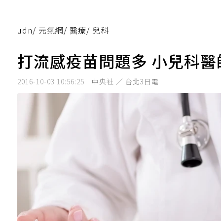
udn
/
元氣網
/
醫療
/
兒科
打流感疫苗問題多 小兒科醫
2016-10-03 10:56:25
中央社 ／ 台北3日電