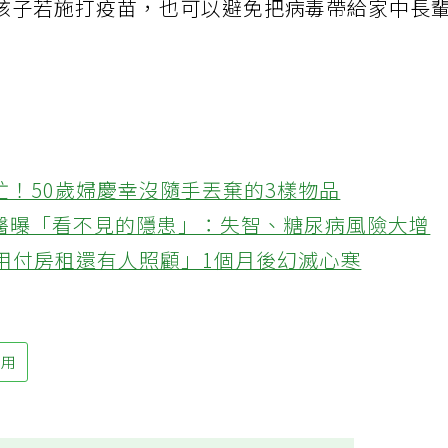
孩子若施打疫苗，也可以避免把病毒帶給家中長
忙！50歲婦慶幸沒隨手丟棄的3樣物品
醫曝「看不見的隱患」：失智、糖尿病風險大增
不用付房租還有人照顧」1個月後幻滅心寒
作用