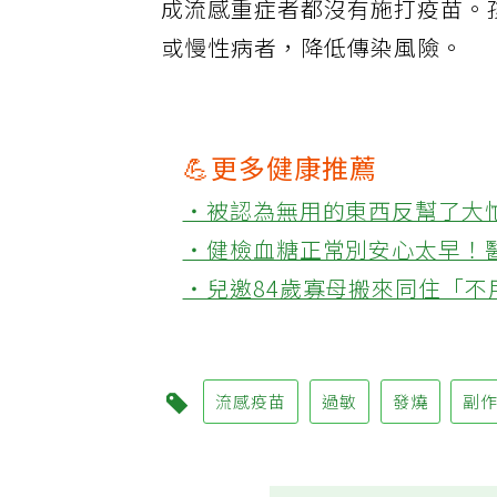
成流感重症者都沒有施打疫苗。
或慢性病者，降低傳染風險。
💪更多健康推薦
‧被認為無用的東西反幫了大
‧健檢血糖正常別安心太早！
‧兒邀84歲寡母搬來同住「
流感疫苗
過敏
發燒
副