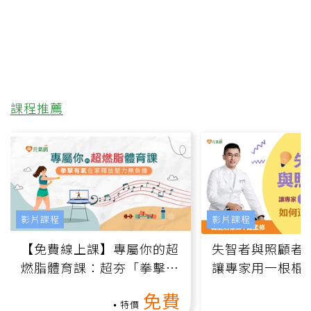
課程推薦
影片課程
影片課程
【免費線上課】專屬你的超
失智者與照顧者
燃脂體育課：超夯「拳擊有
讓專家用一根棍
氧」高壓族在家釋放壓力無
何逆轉退化大腦
免費
負擔
課）
特價