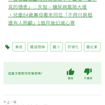
見的隱患」：失智、糖尿病風險大增
‧兒邀84歲寡母搬來同住「不用付房租
還有人照顧」1個月後幻滅心寒
黃疸
膽道閉鎖
膽汁
肝硬化
膽紅素
這篇文章對你有幫助嗎?
實用
不實用
上一篇