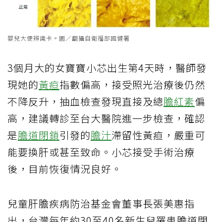
嬰兒大便辨識卡。圖／翻攝自衛福部國健署
3個月大的女寶寶小芯出生第4天時，醫師發
現她的
黃疸
指數偏高，接受照光治療後仍然
不降反升，抽血檢查發現直接及總
膽紅素
偏
高，建議轉診至台大醫院進一步檢查，確認
是
膽道閉鎖
引發的
膽汁
滯留性黃疸，嚴重可
能要換肝或甚至致命。小芯接受手術治療
後，目前恢復情況良好。
兒童肝膽疾病防治基金會董事長張美惠指
出，台灣每年約30至40名新生兒罹患膽道閉