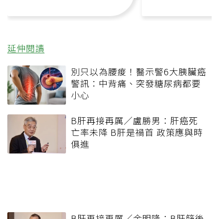
延伸閱讀
別只以為腰痠！醫示警6大胰臟癌
警訊：中背痛、突發糖尿病都要
小心
B肝再接再厲／盧勝男：肝癌死
亡率未降 B肝是禍首 政策應與時
俱進
B肝再接再厲／余明隆：B肝篩後