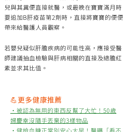
兒與其糞便直接就醫，或最晚在寶寶滿月時
要追加B肝疫苗第2劑時，直接將寶寶的便便
帶來給醫護人員觀察。
若嬰兒疑似肝膽疾病的可能性高，應接受醫
師建議抽血檢驗與肝病相關的直接及總膽紅
素並求其比值。
💪更多健康推薦
‧被認為無用的東西反幫了大忙！50歲
婦慶幸沒隨手丟棄的3樣物品
‧健檢血糖正常別安心太早！醫曝「看不