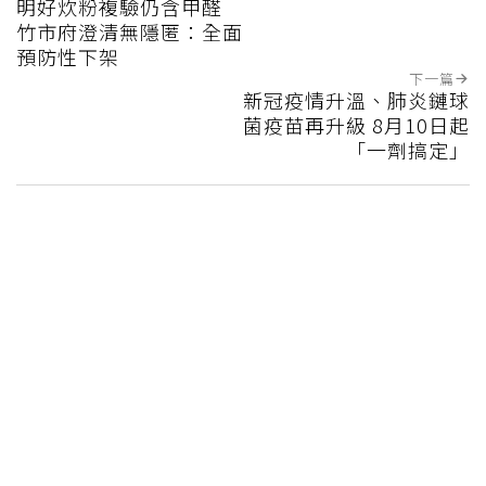
明好炊粉複驗仍含甲醛
竹市府澄清無隱匿：全面
預防性下架
下一篇
新冠疫情升溫、肺炎鏈球
菌疫苗再升級 8月10日起
「一劑搞定」