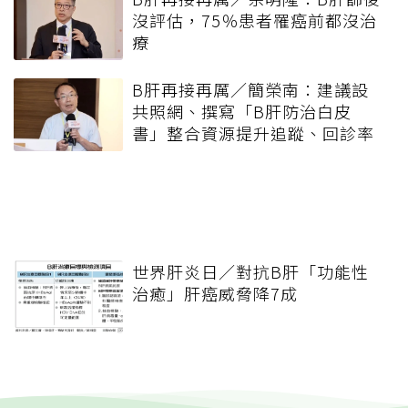
沒評估，75％患者罹癌前都沒治
療
B肝再接再厲／簡榮南：建議設
共照網、撰寫「B肝防治白皮
書」整合資源提升追蹤、回診率
世界肝炎日／對抗B肝「功能性
治癒」肝癌威脅降7成