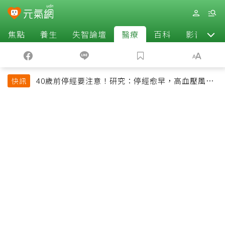
焦點
養生
失智論壇
醫療
百科
影音
40歲前停經要注意！研究：停經愈早，高血壓風險
快訊
恐增加