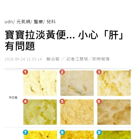
udn
/
元氣網
/
醫療
/
兒科
寶寶拉淡黃便... 小心「肝」
有問題
聯合報 ／ 記者江慧珺╱即時報導
2016-09-24 12:03:14