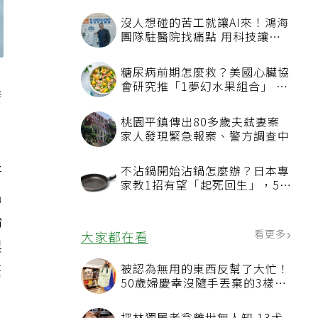
沒人想碰的苦工就讓AI來！鴻海
團隊駐醫院找痛點 用科技讓醫
療更有溫度
糖尿病前期怎麼救？美國心臟協
會研究推「1夢幻水果組合」 酪
發
梨加它改善血管功能
桃園平鎮傳出80多歲夫弒妻案
家人發現緊急報案、警方調查中
仔
不沾鍋開始沾鍋怎麼辦？日本專
家教1招有望「起死回生」，5情
出
況該換新
胎
看更多
大家都在看
與
緊
被認為無用的東西反幫了大忙！
50歲婦慶幸沒隨手丟棄的3樣物
品