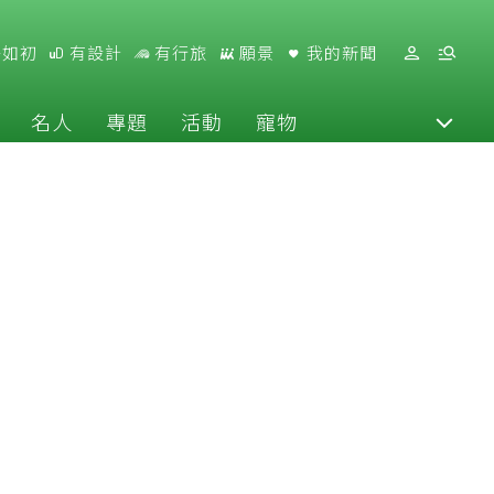
好如初
有設計
有行旅
願景
我的新聞
名人
專題
活動
寵物