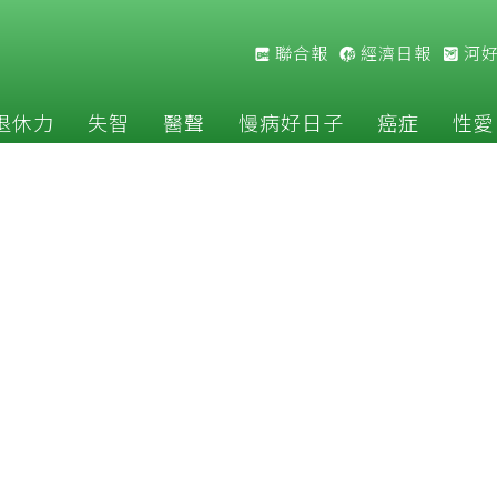
聯合報
經濟日報
河
退休力
失智
醫聲
慢病好日子
癌症
性愛