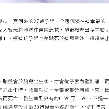
期待二寶到來的27歲孕婦，全家沉浸在這幸福的
家人緊急將她送往醫院急救，隨後檢查出腹中胎
離」，連這位孕婦也差點死於這場意外，短短幾
，胎盤會於胎兒出生後，才會從子宮內壁剝離，
尚未出生時，胎盤就提早全部或部分剝離下來，
而死亡，發生率雖只有約0.5%至1.5%，不過
剝離通常於妊娠20週後至分娩前發生，發生時常