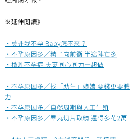
※延伸閱讀》
‧莫非我不孕 Baby怎不來？
‧不孕原因多／精子向前衝 半途陣亡多
‧檢測不孕症 夫妻同心同力一起做
‧不孕原因多／找「助生」娘娘 要錢更要體
力
‧不孕原因多／自然周期與人工生殖
‧不孕原因多／睪丸切片取精 還得多花2萬