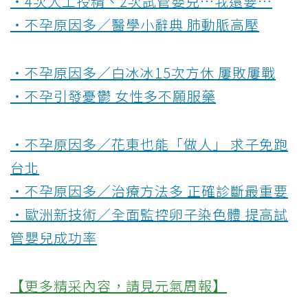
‧4次人工授精、2次試管嬰兒…我還要…
‧不孕原因多／醫學小辭典 肺動脈高壓
‧不孕原因多／白冰冰15次方休 屢敗屢戰
‧不孕引發憂鬱 女性多不願服藥
‧不孕原因多／花東也能「做人」 求子免跑
台北
‧不孕原因多／治療方法多 正確診斷最重要
‧歐洲新技術／全面監控卵子染色體 提高試
管嬰兒成功率
【更多精采內容，請見元氣周報】