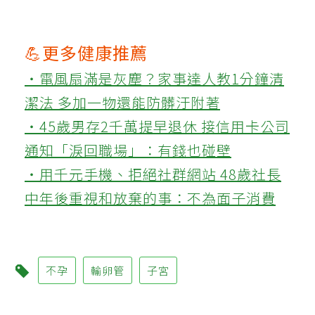
💪更多健康推薦
‧電風扇滿是灰塵？家事達人教1分鐘清
潔法 多加一物還能防髒汙附著
‧45歲男存2千萬提早退休 接信用卡公司
通知「淚回職場」：有錢也碰壁
‧用千元手機、拒絕社群網站 48歲社長
中年後重視和放棄的事：不為面子消費
不孕
輸卵管
子宮