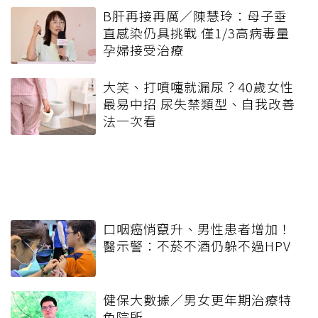
B肝再接再厲／陳慧玲：母子垂
直感染仍具挑戰 僅1/3高病毒量
孕婦接受治療
大笑、打噴嚏就漏尿？40歲女性
最易中招 尿失禁類型、自我改善
法一次看
口咽癌悄竄升、男性患者增加！
醫示警：不菸不酒仍躲不過HPV
健保大數據／男女更年期治療特
色院所