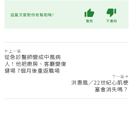
這篇文章對你有幫助嗎?
實用
不實用
上一篇
從急診醫師變成中風病
人！他把廚房、客廳變復
健場 7個月後重返職場
下一篇
洪惠風／22世紀心肌梗
塞會消失嗎？