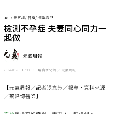
udn
/
元氣網
/
醫療
/
懷孕育兒
檢測不孕症 夫妻同心同力一
起做
元氣周報
聯合新聞網 ／ 元氣周報
2014-09-23 16:33:30
【元氣周報／記者張嘉芳／報導，資料來源
／蔡鋒博醫師】
不孕
症檢查通常得夫妻兩人一起檢測。