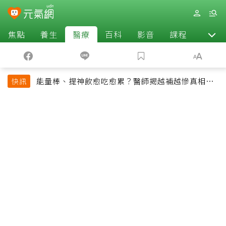
焦點
養生
醫療
百科
影音
課程
退休
能量棒、提神飲愈吃愈累？醫師揭越補越慘真相：
快訊
恐欠下疲勞債