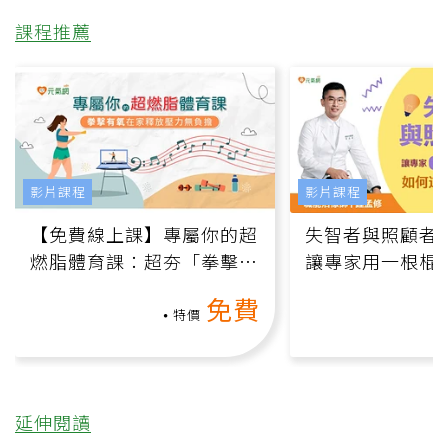
課程推薦
影片課程
影片課程
【免費線上課】專屬你的超
失智者與照顧者
燃脂體育課：超夯「拳擊有
讓專家用一根棍
氧」高壓族在家釋放壓力無
何逆轉退化大腦
免費
負擔
課）
特價
延伸閱讀