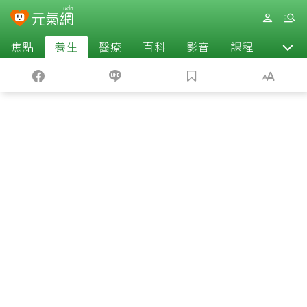
焦點
養生
醫療
百科
影音
課程
退休