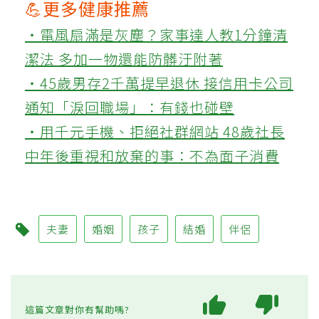
💪更多健康推薦
‧電風扇滿是灰塵？家事達人教1分鐘清
潔法 多加一物還能防髒汙附著
‧45歲男存2千萬提早退休 接信用卡公司
通知「淚回職場」：有錢也碰壁
‧用千元手機、拒絕社群網站 48歲社長
中年後重視和放棄的事：不為面子消費
夫妻
婚姻
孩子
結婚
伴侶
這篇文章對你有幫助嗎?