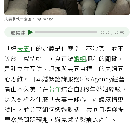
夫妻爭執示意圖。ingimage
聽健康
00:00
/
00:00
「好
夫妻
」的定義是什麼？「不吵架」並不
等於「感情好」，真正讓
婚姻
順利的關鍵，
是建立在互信、坦誠與共同目標上的夫婦同
心思維。日本婚姻諮詢服務G's Agency經營
者山本久美子在
著作
結合自身9年婚姻經驗，
深入剖析為什麼「夫妻一條心」能讓感情更
穩固，並分享如何透過對話、共同目標與提
早察覺問題預兆，避免感情裂痕的產生。