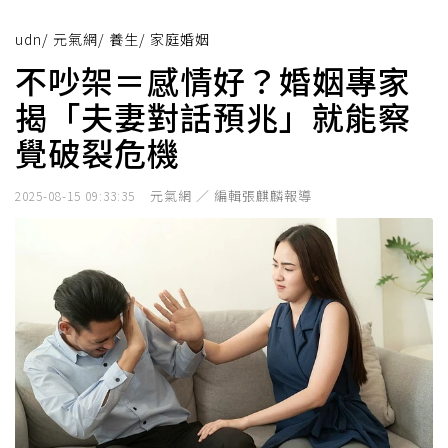
udn
/
元氣網
/
養生
/
家庭婚姻
不吵架＝感情好？婚姻專家
揭「夫妻對話預兆」就能察
覺破裂危機
元氣網 ／ 編輯張麒麟報導
2025-08-15 09:33:35