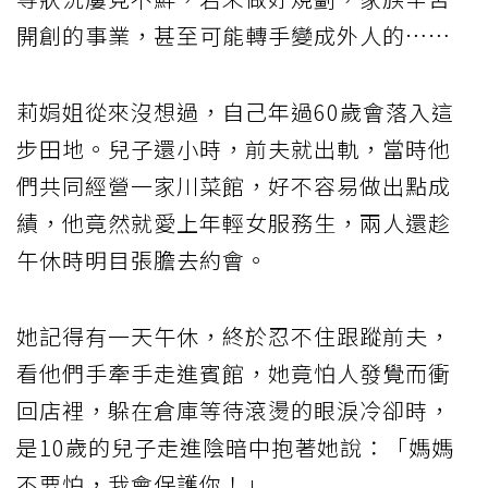
開創的事業，甚至可能轉手變成外人的……
莉娟姐從來沒想過，自己年過60歲會落入這
步田地。兒子還小時，前夫就出軌，當時他
們共同經營一家川菜館，好不容易做出點成
績，他竟然就愛上年輕女服務生，兩人還趁
午休時明目張膽去約會。
她記得有一天午休，終於忍不住跟蹤前夫，
看他們手牽手走進賓館，她竟怕人發覺而衝
回店裡，躲在倉庫等待滾燙的眼淚冷卻時，
是10歲的兒子走進陰暗中抱著她說：「媽媽
不要怕，我會保護你！」