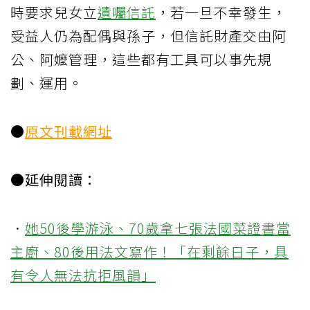
時要求兒女立
遺囑信託
，若一旦不幸發生，
受益人仍為配偶與孫子，但信託財產交由阿
公、阿嬤管理，這些都有工具可以事先規
劃、運用。
●
原文刊載網址
●延伸閱讀：
．
她50後學游泳、70歲拿七張法國菜證書當
主廚、80後用法文寫作！「在剩餘日子，具
有令人無法抗拒風韻」