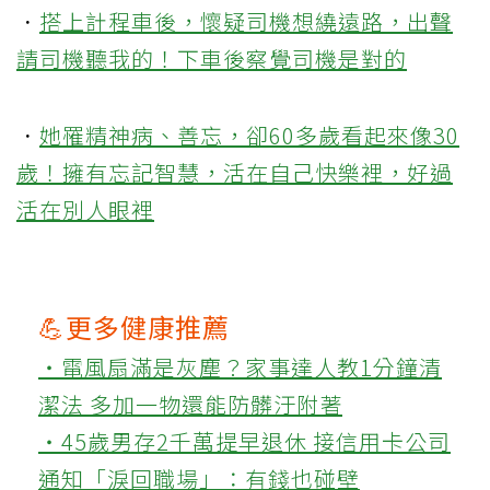
．
搭上計程車後，懷疑司機想繞遠路，出聲
請司機聽我的！下車後察覺司機是對的
．
她罹精神病、善忘，卻60多歲看起來像30
歲！擁有忘記智慧，活在自己快樂裡，好過
活在別人眼裡
💪更多健康推薦
‧電風扇滿是灰塵？家事達人教1分鐘清
潔法 多加一物還能防髒汙附著
‧45歲男存2千萬提早退休 接信用卡公司
通知「淚回職場」：有錢也碰壁