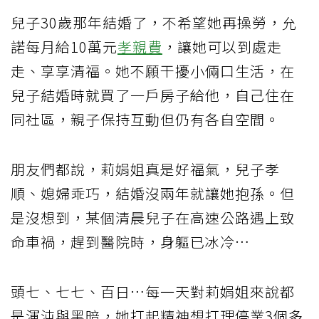
兒子30歲那年結婚了，不希望她再操勞，允
諾每月給10萬元
孝親費
，讓她可以到處走
走、享享清福。她不願干擾小倆口生活，在
兒子結婚時就買了一戶房子給他，自己住在
同社區，親子保持互動但仍有各自空間。
朋友們都說，莉娟姐真是好福氣，兒子孝
順、媳婦乖巧，結婚沒兩年就讓她抱孫。但
是沒想到，某個清晨兒子在高速公路遇上致
命車禍，趕到醫院時，身軀已冰冷…
頭七、七七、百日…每一天對莉娟姐來說都
是渾沌與黑暗，她打起精神想打理停業3個多