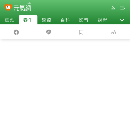
焦點
養生
醫療
百科
影音
課程
退休