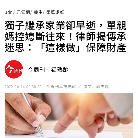
udn
/
元氣網
/
養生
/
家庭婚姻
獨子繼承家業卻早逝，單親
媽控媳斷往來！律師揭傳承
迷思：「這樣做」保障財產
今周刊幸福熟齡
今周刊幸福熟齡 ／ 撰文／郭美懿
2022-10-14 00:30:00