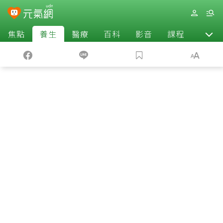
焦點
養生
醫療
百科
影音
課程
退休