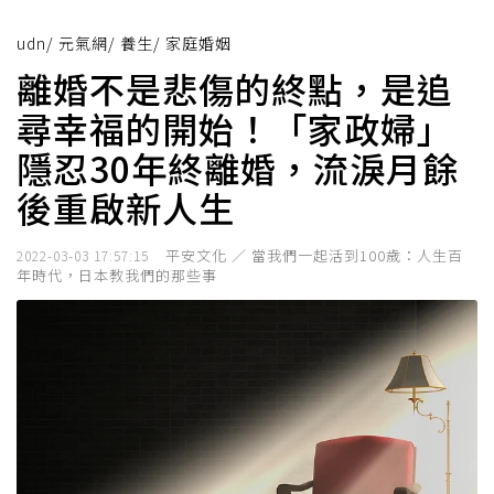
udn
/
元氣網
/
養生
/
家庭婚姻
離婚不是悲傷的終點，是追
尋幸福的開始！「家政婦」
隱忍30年終離婚，流淚月餘
後重啟新人生
平安文化 ／ 當我們一起活到100歲：人生百
2022-03-03 17:57:15
年時代，日本教我們的那些事