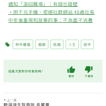
通知「淚回職場」：有錢也碰壁
‧用千元手機、拒絕社群網站 48歲社長
中年後重視和放棄的事：不為面子消費
熟年離婚
婚姻
結婚
人生
退休
這篇文章對你有幫助嗎?
實用
不實用
上一篇
聽損增失智風險 長輩量