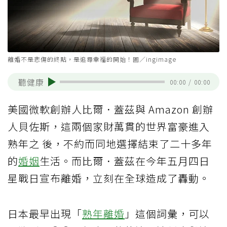
離婚不是悲傷的終點，是追尋幸福的開始！圖／ingimage
聽健康
00:00
/
00:00
美國微軟創辦人比爾．蓋茲與 Amazon 創辦
人貝佐斯，這兩個家財萬貫的世界富豪進入
熟年之 後，不約而同地選擇結束了二十多年
的
婚姻
生活。而比爾．蓋茲在今年五月四日
星戰日宣布離婚，立刻在全球造成了轟動。
日本最早出現「
熟年離婚
」這個詞彙，可以