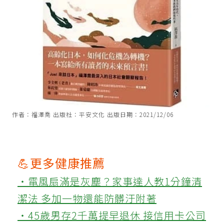
作者：福澤喬 出版社：平安文化 出版日期：2021/12/06
💪更多健康推薦
‧電風扇滿是灰塵？家事達人教1分鐘清
潔法 多加一物還能防髒汙附著
‧45歲男存2千萬提早退休 接信用卡公司