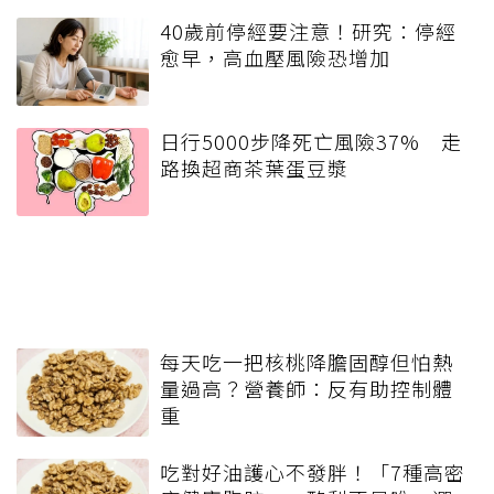
40歲前停經要注意！研究：停經
愈早，高血壓風險恐增加
日行5000步降死亡風險37% 走
路換超商茶葉蛋豆漿
每天吃一把核桃降膽固醇但怕熱
量過高？營養師：反有助控制體
重
吃對好油護心不發胖！「7種高密