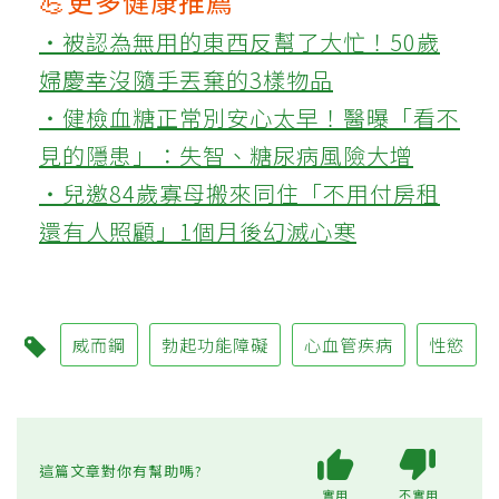
💪更多健康推薦
‧被認為無用的東西反幫了大忙！50歲
婦慶幸沒隨手丟棄的3樣物品
‧健檢血糖正常別安心太早！醫曝「看不
見的隱患」：失智、糖尿病風險大增
‧兒邀84歲寡母搬來同住「不用付房租
還有人照顧」1個月後幻滅心寒
威而鋼
勃起功能障礙
心血管疾病
性慾
這篇文章對你有幫助嗎?
實用
不實用