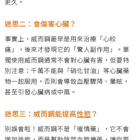
更久。
迷思二：會傷害心臟？
事實上，威而鋼最早是用來治療「心絞
痛」，後來才發現它的「驚人副作用」。單
獨使用威而鋼通常不會對心臟有害，但要特
別注意：千萬不能與「硝化甘油」等心臟藥
物一起服用，否則會導致血壓驟降、暈眩，
甚至引發心臟病或中風。
迷思三：威而鋼能提高
性慾
？
別誤會啦！威而鋼不是「催情藥」，它不會
增加性慾，而是幫助陰莖血管擴張，讓你更