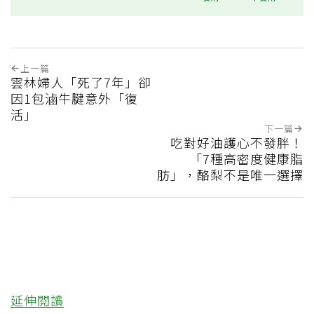
上一篇
雲林婦人「死了7年」卻
因1包滷牛腱意外「復
活」
下一篇
吃對好油護心不發胖！
「7種高密度健康脂
肪」，酪梨不是唯一選擇
延伸閱讀