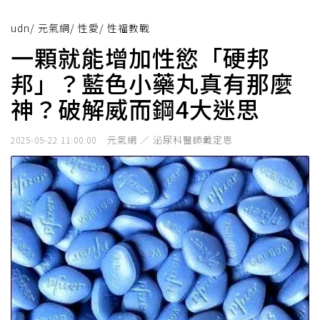
udn
/
元氣網
/
性愛
/
性福教戰
一顆就能增加性慾「硬邦
邦」？藍色小藥丸真有那麼
神？破解威而鋼4大迷思
元氣網 ／ 泌尿科醫師戴定恩
2025-05-22 11:00:00