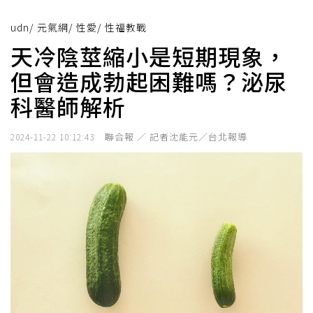
udn
/
元氣網
/
性愛
/
性福教戰
天冷陰莖縮小是短期現象，
但會造成勃起困難嗎？泌尿
科醫師解析
聯合報 ／ 記者沈能元／台北報導
2024-11-22 10:12:43