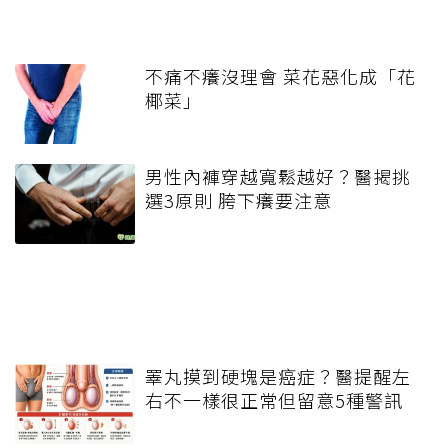
不痛不癢沒理會 菜花惡化成「花
椰菜」
男性內褲穿越寬鬆越好？醫揭挑
選3原則 胯下癢要注意
睪丸摸到硬塊是癌症？醫提醒左
右不一樣很正常但留意5種警訊