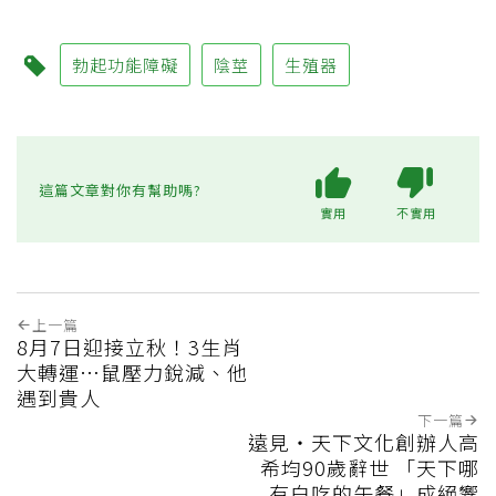
勃起功能障礙
陰莖
生殖器
這篇文章對你有幫助嗎?
實用
不實用
上一篇
8月7日迎接立秋！3生肖
大轉運…鼠壓力銳減、他
遇到貴人
下一篇
遠見‧天下文化創辦人高
希均90歲辭世 「天下哪
有白吃的午餐」成絕響