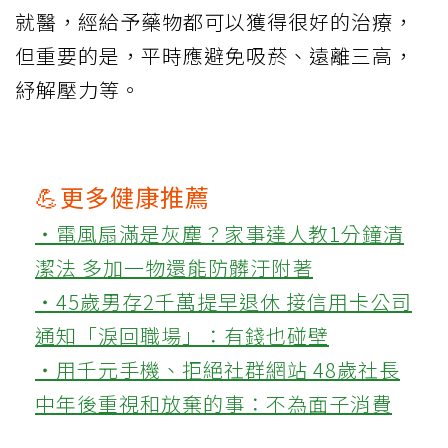
就醫，經給予藥物都可以獲得很好的治療，
但重要的是，平時應避免吸菸、遠離三高，
紓解壓力等。
💪更多健康推薦
‧電風扇滿是灰塵？家事達人教1分鐘清
潔法 多加一物還能防髒汙附著
‧45歲男存2千萬提早退休 接信用卡公司
通知「淚回職場」：有錢也碰壁
‧用千元手機、拒絕社群網站 48歲社長
中年後重視和放棄的事：不為面子消費