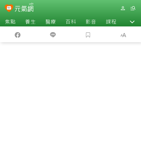
焦點
養生
醫療
百科
影音
課程
退休