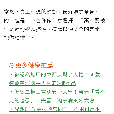
當然，真正理想的運動，最好還是全身性
的。但是，不管你做什麽選擇，千萬不要被
什麽運動過頭掃性，這種以偏概全的言論，
把你給懵了。
💪更多健康推薦
‧被認為無用的東西反幫了大忙！50歲
婦慶幸沒隨手丟棄的3樣物品
‧健檢血糖正常別安心太早！醫曝「看不
見的隱患」：失智、糖尿病風險大增
‧兒邀84歲寡母搬來同住「不用付房租