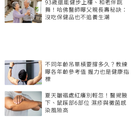
93歲還能健步上樓、和老伴跳
舞！哈佛醫師曝父親長壽秘訣：
沒吃保健品也不追養生潮
不同年齡吊單槓要撐多久？教練
曝各年齡參考值 握力也是健康指
標
夏天皺褶處紅癢別輕忽！醫揭腋
下、鼠蹊部6部位 濕疹與黴菌感
染風險高