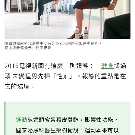
德國的橘屋多代活動中心有許多老人前來參加運動課程。
特派記者鄭清元／德國攝影
2016電視新聞有這麽一則報導：「
健身
操過
頭 未變猛男先掃『性』」。報導的重點是在
它的結尾：
運動
練過頭會累積皮質醇，影響性功能，
國泰泌尿科醫生蔡樹衛說，運動本來可以