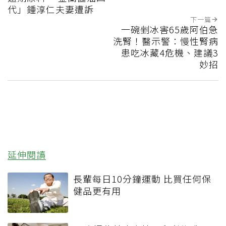
代」鍾淳仁夫妻遭訴
下一篇
一碗剉冰害65歲阿伯急
洗腎！醫示警：慢性腎病
患吃冰藏4危機、建議3
妙招
延伸閱讀
長輩每日10分鐘運動 比買任何保
健品更有用