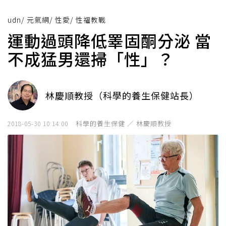
udn
/
元氣網
/
性愛
/
性福教戰
運動過頭降低睪固酮分泌 當
不成猛男還掃「性」？
林慶順教授（科學的養生保健站長）
科學的養生保健 ／ 林慶順教授
2018-05-30 10:14:00