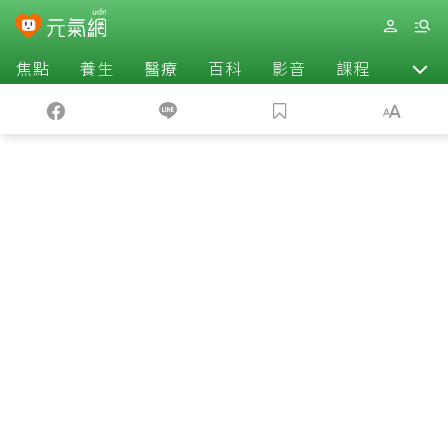
焦點
養生
醫療
百科
影音
課程
退休