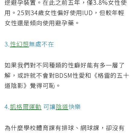
逆避孕裝置。在此之前五年，僅3.8%女性使
用。25到34歲女性偏好使用IUD，但較年輕
女性還是傾向使用避孕藥。
3.
性幻想
無處不在
如果我們對不同種類的性癖好能有多一層了
解，或許就不會對BDSM性愛和《格雷的五十
道陰影》覺得可恥。
4.
凱格爾運動
可讓
陰道
快樂
為什麼學校體育課有排球、網球課，卻沒有