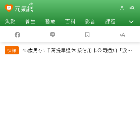
焦點
養生
醫療
百科
影音
課程
退休
45歲男存2千萬提早退休 接信用卡公司通知「淚回
快訊
職場」：有錢也碰壁