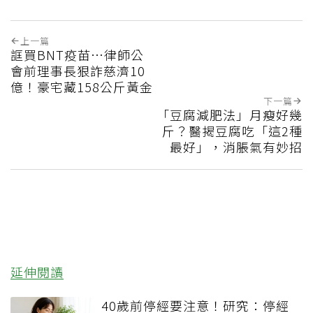
上一篇
誆買BNT疫苗…律師公
會前理事長狠詐慈濟10
億！豪宅藏158公斤黃金
下一篇
「豆腐減肥法」月瘦好幾
斤？醫揭豆腐吃「這2種
最好」，消脹氣有妙招
延伸閱讀
40歲前停經要注意！研究：停經