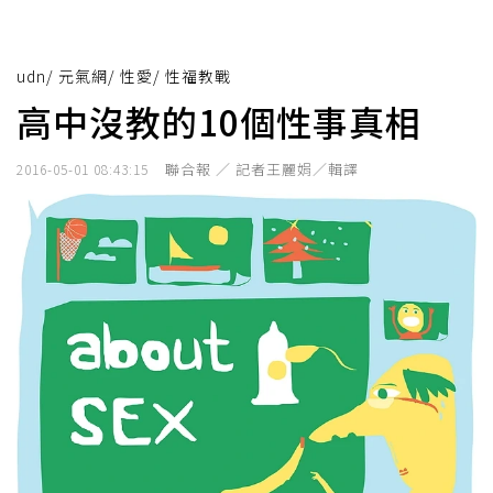
udn
/
元氣網
/
性愛
/
性福教戰
高中沒教的10個性事真相
聯合報 ／ 記者王麗娟／輯譯
2016-05-01 08:43:15