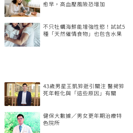
愈早，高血壓風險恐增加
不只牡蠣海鮮能增強性慾！試試5
種「天然催情食物」也包含水果
43歲男星王凱猝逝引關注 醫揭猝
死年輕化與「這些原因」有關
健保大數據／男女更年期治療特
色院所