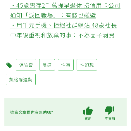
‧45歲男存2千萬提早退休 接信用卡公司
通知「淚回職場」：有錢也碰壁
‧用千元手機、拒絕社群網站 48歲社長
中年後重視和放棄的事：不為面子消費
保險套
陰道
性事
性幻想
凱格爾運動
這篇文章對你有幫助嗎?
實用
不實用