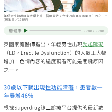
年輕男性勃起障礙大幅上升 醫師警告：色情內容攝取過量是主因之一。
(圖取自╱123RF)
聽健康
00:00
/
00:00
英國家庭醫師指出，年輕男性出現
勃起障礙
（ED，Erectile Dysfunction）的人數正大幅
增加，色情內容的過度觀看可能是關鍵原因
之一。
30歲以下就出現
性功能障礙
，患者數一
年暴增46%
根據Superdrug線上診療平台提供的最新數