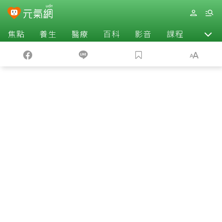
焦點
養生
醫療
百科
影音
課程
退休