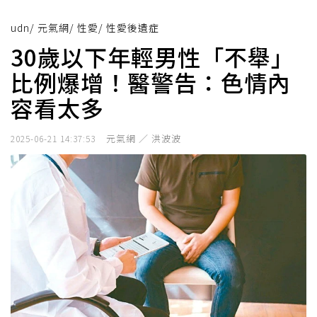
udn
/
元氣網
/
性愛
/
性愛後遺症
30歲以下年輕男性「不舉」
比例爆增！醫警告：色情內
容看太多
元氣網 ／ 洪波波
2025-06-21 14:37:53