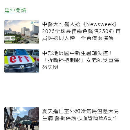
延伸閱讀
中醫大附醫入選《Newsweek》
2026全球最佳綠色醫院250強 首
屆評選即入榜 全台僅兩院獲
選 四葉績效指標居台灣最佳
中部地區國中新生暑輔失控！
「折斷掃把刺眼」女老師受重傷
恐失明
夏天進出室外和冷氣房溫差大易
生病 醫揭保護心血管簡單6動作