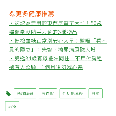
💪更多健康推薦
‧被認為無用的東西反幫了大忙！50歲
婦慶幸沒隨手丟棄的3樣物品
‧健檢血糖正常別安心太早！醫曝「看不
見的隱患」：失智、糖尿病風險大增
‧兒邀84歲寡母搬來同住「不用付房租
還有人照顧」1個月後幻滅心寒
勃起障礙
高血壓
性功能障礙
自慰
治療