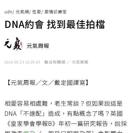
udn
/
元氣網
/
性愛
/
愛情診療室
DNA約會 找到最佳拍檔
元氣周報
聯合新聞網 ／ 元氣周報
2014-09-23 16:29:43
【元氣周報／文／戴定國譯寫】
相愛容易相處難，老生常談？但如果說這是
DNA「不速配」造成，有點概念了嗎？英國
《皇家學會學報B》年初一篇研究報告，說採