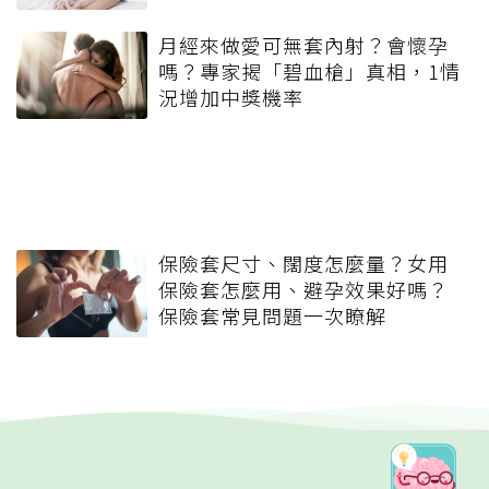
異
月經來做愛可無套內射？會懷孕
嗎？專家揭「碧血槍」真相，1情
況增加中獎機率
保險套尺寸、闊度怎麼量？女用
保險套怎麼用、避孕效果好嗎？
保險套常見問題一次瞭解