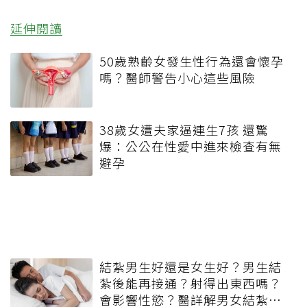
延伸閱讀
50歲熟齡女發生性行為還會懷孕
嗎？醫師警告小心這些風險
38歲女遭夫家逼連生7孩 還驚
爆：公公在性愛中進來檢查有無
避孕
結紮男生好還是女生好？男生結
紮後能再接通？射得出東西嗎？
會影響性慾？醫詳解男女結紮差