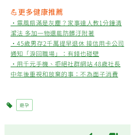
💪更多健康推薦
‧電風扇滿是灰塵？家事達人教1分鐘清
潔法 多加一物還能防髒汙附著
‧45歲男存2千萬提早退休 接信用卡公司
通知「淚回職場」：有錢也碰壁
‧用千元手機、拒絕社群網站 48歲社長
中年後重視和放棄的事：不為面子消費
避孕