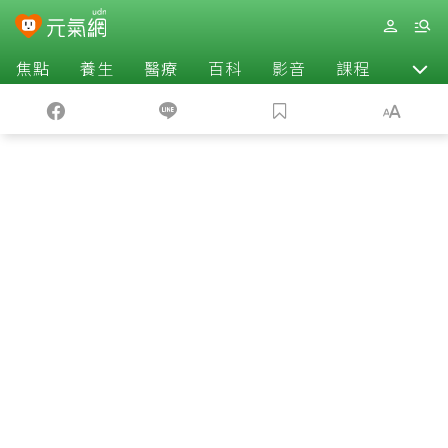
焦點
養生
醫療
百科
影音
課程
退休