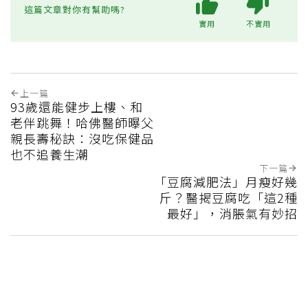
這篇文章對你有幫助嗎?
實用
不實用
上一篇
93歲還能健步上樓、和
老伴跳舞！哈佛醫師曝父
親長壽秘訣：沒吃保健品
也不追養生潮
下一篇
「豆腐減肥法」月瘦好幾
斤？醫揭豆腐吃「這2種
最好」，消脹氣有妙招