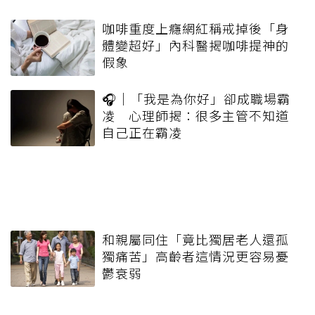
咖啡重度上癮網紅稱戒掉後「身
體變超好」內科醫揭咖啡提神的
假象
🎧｜「我是為你好」卻成職場霸
凌 心理師揭：很多主管不知道
自己正在霸凌
和親屬同住「竟比獨居老人還孤
獨痛苦」高齡者這情況更容易憂
鬱衰弱