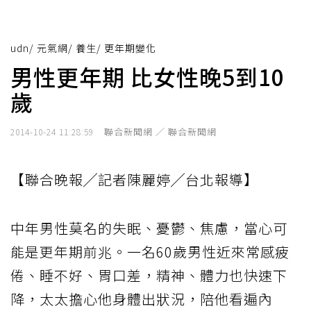
udn
/
元氣網
/
養生
/
更年期變化
男性更年期 比女性晚5到10
歲
聯合新聞網 ／ 聯合新聞網
2014-10-24 11:28:59
【聯合晚報╱記者陳麗婷╱台北報導】
中年男性莫名的失眠、憂鬱、焦慮，當心可
能是更年期前兆。一名60歲男性近來常感疲
倦、睡不好、胃口差，精神、體力也快速下
降，太太擔心他身體出狀況，陪他看遍內