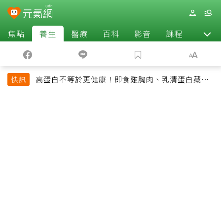
焦點
養生
醫療
百科
影音
課程
退休
高蛋白不等於更健康！即食雞胸肉、乳清蛋白藏陷
快訊
阱 醫提醒「這類人」尤其要小心