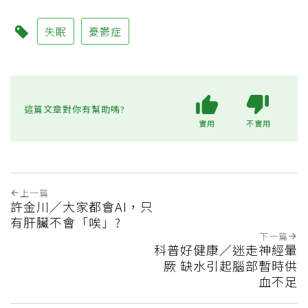
失眠
憂鬱症
這篇文章對你有幫助嗎?
實用
不實用
上一篇
許金川／大家都會AI，只
有肝臟不會「唉」?
下一篇
科普好健康／迷走神經暈
厥 缺水引起腦部暫時供
血不足