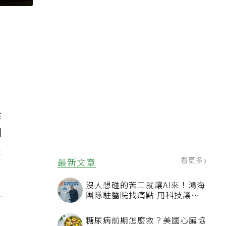
從
關
是
看更多
最新文章
沒人想碰的苦工就讓AI來！鴻海
團隊駐醫院找痛點 用科技讓醫
療更有溫度
糖尿病前期怎麼救？美國心臟協