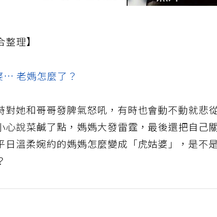
合整理】
婆… 老媽怎麼了？
時對她和哥哥發脾氣怒吼，有時也會動不動就悲
小心說菜鹹了點，媽媽大發雷霆，最後還把自己
平日溫柔婉約的媽媽怎麼變成「虎姑婆」，是不
？