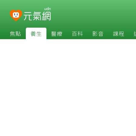
焦點
養生
醫療
百科
影音
課程