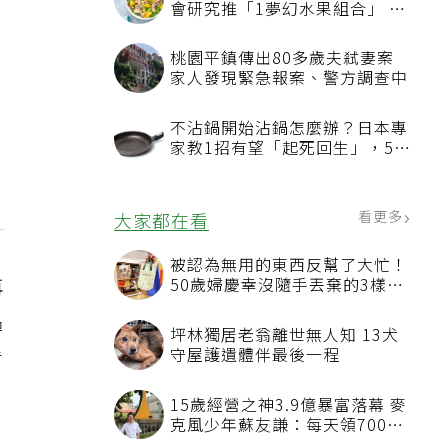
會研究推「1夢幻水果組合」 酪
梨加它改善血管功能
桃園平鎮傳出80多歲夫弒妻案
家人發現緊急報案、警方調查中
不沾鍋開始沾鍋怎麼辦？日本專
家教1招有望「起死回生」，5情
況該換新
看更多
大家都在看
被認為無用的東西反幫了大忙！
再
50歲婦慶幸沒隨手丟棄的3樣物
品
遇
坪林獨居老翁離世無人知 13犬
看
守屋護遺體伴最後一程
？
15歲經營之神3.9億暴富落幕 麥
克風少年蘇友謙：每天領700元