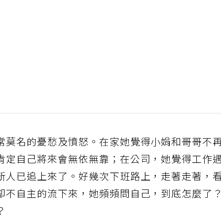
常莫名的憂愁及憤怒。在家她覺得小娟和哥哥不
肯定自己將來會無依無靠；在公司，她覺得工作
新人已追上來了。好幾次下班路上，走著走著，
卻不自主的流下來，她頻頻問自己，到底怎麼了
？