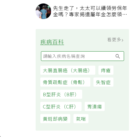
過日子
先生走了，太太可以續領勞保年
金嗎？專家揭遺屬年金怎麼領，
看順位還要看資格
看更多
疾病百科
大腸直腸癌（大腸癌）
痔瘡
，
骨質疏鬆症（骨鬆）
失智症
B型肝炎（B肝）
C型肝炎（C肝）
胃潰瘍
黃斑部病變
氣喘