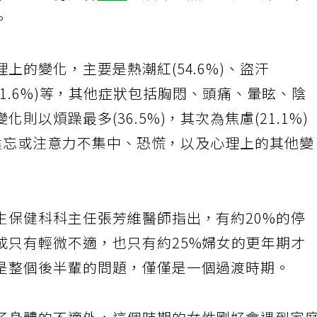
不自知，有人會
失眠
、煩躁、焦慮，覺得渾身不
。
上的變化，主要是熱潮紅(54.6%)、盜汗
心悸 (31.6%)等，其他症狀包括胸悶、頭痛、暈眩、陰
以煩躁最多(36.5%)，其次為焦慮(21.1%)
還有健忘或注意力不集中、恐慌，以及心理上的其他
生保健科科主任張芳維醫師指出，有約20%的停
或只有輕微不適，也只有約25%婦女的更年期才
是整個後半輩的問題，僅僅是一個過渡時期。