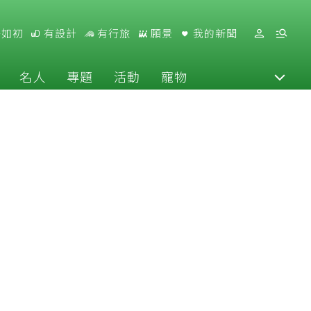
好如初
有設計
有行旅
願景
我的新聞
名人
專題
活動
寵物