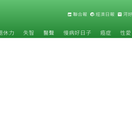
聯合報
經濟日報
河
退休力
失智
醫聲
慢病好日子
癌症
性愛