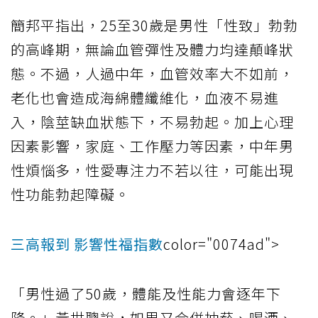
簡邦平指出，25至30歲是男性「性致」勃勃
的高峰期，無論血管彈性及體力均達顛峰狀
態。不過，人過中年，血管效率大不如前，
老化也會造成海綿體纖維化，血液不易進
入，陰莖缺血狀態下，不易勃起。加上心理
因素影響，家庭、工作壓力等因素，中年男
性煩惱多，性愛專注力不若以往，可能出現
性功能勃起障礙。
三高報到 影響性福指數
color="0074ad">
「男性過了50歲，體能及性能力會逐年下
降。」黃世聰說，如果又合併抽菸、喝酒、