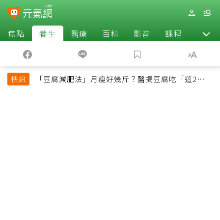
焦點
養生
醫療
百科
影音
課程
退休
「豆腐減肥法」月瘦好幾斤？醫揭豆腐吃「這2種最
快訊
好」，消脹氣有妙招