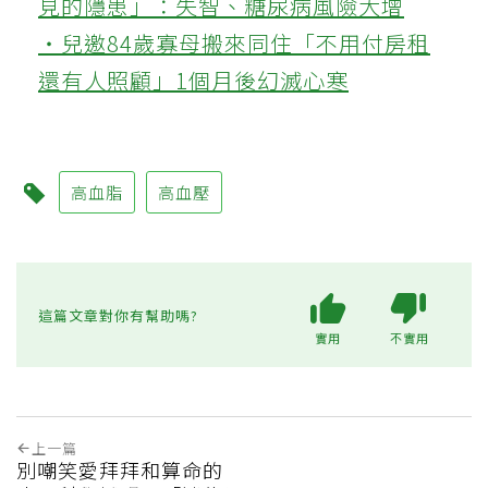
見的隱患」：失智、糖尿病風險大增
‧兒邀84歲寡母搬來同住「不用付房租
還有人照顧」1個月後幻滅心寒
高血脂
高血壓
這篇文章對你有幫助嗎?
實用
不實用
上一篇
別嘲笑愛拜拜和算命的