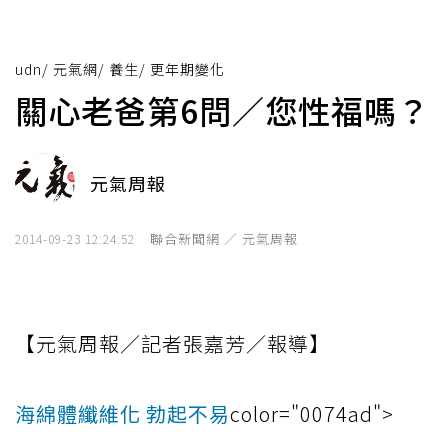
udn
/
元氣網
/
養生
/
更年期變化
關心老爸第6問／您性福嗎？
元氣周報
聯合新聞網 ／ 元氣周報
2014-09-23 12:24:52
【元氣周報／記者張嘉芳／報導】
海綿體纖維化 勃起不易
color="0074ad">