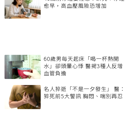
愈早，高血壓風險恐增加
60歲男每天起床「喝一杯熱開
水」卻頭暈心悸 醫揭3種人反增
血管負擔
名人猝逝「不是一夕發生」 醫：
猝死前5大警訊 胸悶、喘別再忍