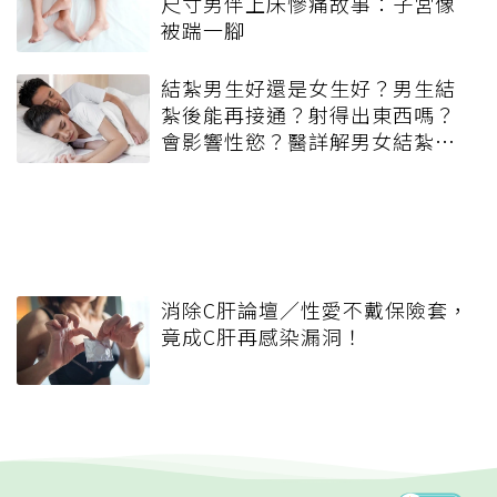
尺寸男伴上床慘痛故事：子宮像
被踹一腳
結紮男生好還是女生好？男生結
紮後能再接通？射得出東西嗎？
會影響性慾？醫詳解男女結紮差
異
消除C肝論壇／性愛不戴保險套，
竟成C肝再感染漏洞！