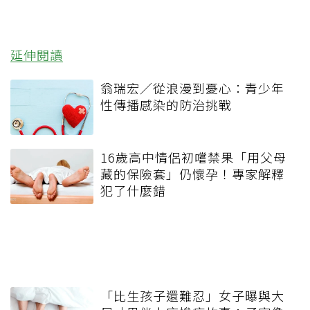
延伸閱讀
翁瑞宏／從浪漫到憂心：青少年
性傳播感染的防治挑戰
16歲高中情侶初嚐禁果「用父母
藏的保險套」仍懷孕！專家解釋
犯了什麼錯
「比生孩子還難忍」女子曝與大