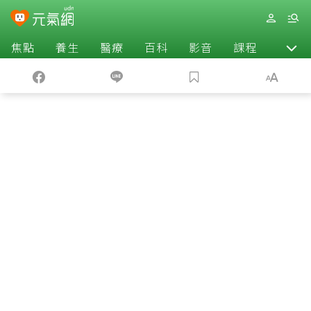
焦點
養生
醫療
百科
影音
課程
退休