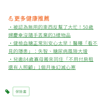
💪更多健康推薦
‧被認為無用的東西反幫了大忙！50歲
婦慶幸沒隨手丟棄的3樣物品
‧健檢血糖正常別安心太早！醫曝「看不
見的隱患」：失智、糖尿病風險大增
‧兒邀84歲寡母搬來同住「不用付房租
還有人照顧」1個月後幻滅心寒
保險套