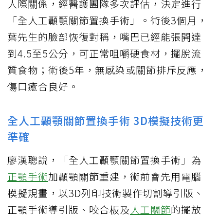
人際關係，經醫護團隊多次評估，決定進行
「全人工顳顎關節置換手術」。術後3個月，
葉先生的臉部恢復對稱，嘴巴已經能張開達
到4.5至5公分，可正常咀嚼硬食材，擺脫流
質食物；術後5年，無感染或關節排斥反應，
傷口癒合良好。
全人工顳顎關節置換手術 3D模擬技術更
準確
廖漢聰說，「全人工顳顎關節置換手術」為
正顎手術
加顳顎關節重建，術前會先用電腦
模擬規畫，以3D列印技術製作切割導引版、
正顎手術導引版、咬合板及
人工關節
的擺放