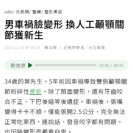
udn
/
元氣網
/
醫療
/
整形美容
男車禍臉變形 換人工顳顎關
節獲新生
聯合報 ／ 記者廖靜清／台北報導
2024-12-25 09:33:25
聽健康
00:00
/
00:00
34歲的葉先生，5年前因車禍導致雙側顳顎關
節粉碎性
骨折
，除了顏面變形，還有牙齒咬
合不正、下巴後縮等後遺症。車禍後，張嘴
變得卡卡不順，僅能張開2.5公分，完全無法
正常吃東西，連說話、發音咬字都有問題，
也因臉變形而嚴重自卑。