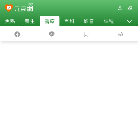
焦點
養生
醫療
百科
影音
課程
退休