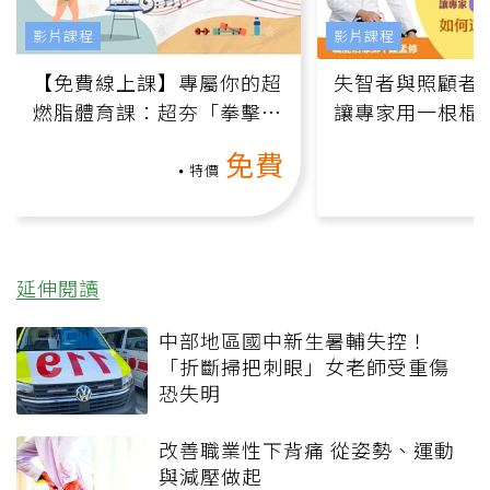
影片課程
影片課程
【免費線上課】專屬你的超
失智者與照顧者
燃脂體育課：超夯「拳擊有
讓專家用一根棍
氧」高壓族在家釋放壓力無
何逆轉退化大腦
免費
負擔
課）
特價
延伸閱讀
中部地區國中新生暑輔失控！
「折斷掃把刺眼」女老師受重傷
恐失明
改善職業性下背痛 從姿勢、運動
與減壓做起