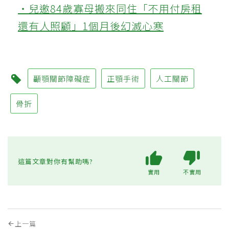
‧兒邀84歲寡母搬來同住「不用付房租
還有人照顧」1個月後幻滅心寒
顳顎關節障礙症
正顎手術
人工關節
骨折
這篇文章對你有幫助嗎?
實用
不實用
上一篇