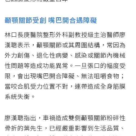
顳顎關節受創 嘴巴開合遇障礙
林口長庚醫院整形外科副教授級主治醫師廖
漢聰表示，顳顎關節或其周圍結構，常因為
外力創傷、退化性病變、感染或關節內機械
性問題等造成功能異常。一旦張口的幅度受
限，會出現嘴巴開合障礙、無法咀嚼食物；
當咬合肌受力位置不對，連帶造成全身筋膜
系統失衡。
廖漢聰指出，車禍造成雙側顳顎關節粉碎性
骨折的葉先生，已經嚴重影響到生活品質、