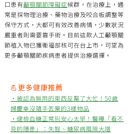
口患有
顳顎關節障礙症
候群，在治療上，通
常是採物理治療、藥物治療及咬合板調整等
保守方式，大都可有效改善病情，少數狀況
嚴重者則需要靠手術。目前這款人工顳顎關
節植入物已獲衛福部核可在台上市，可望為
更多顳顎關節疾病患者提供治療選擇。
💪更多健康推薦
‧被認為無用的東西反幫了大忙！50歲
婦慶幸沒隨手丟棄的3樣物品
‧健檢血糖正常別安心太早！醫曝「看不
見的隱患」：失智、糖尿病風險大增