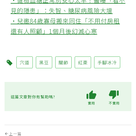
‧健檢血糖正常別安心太早！醫曝「看不
見的隱患」：失智、糖尿病風險大增
‧兒邀84歲寡母搬來同住「不用付房租
還有人照顧」1個月後幻滅心寒
穴道
黑豆
關節
紅棗
手腳冰冷
這篇文章對你有幫助嗎?
實用
不實用
上一篇