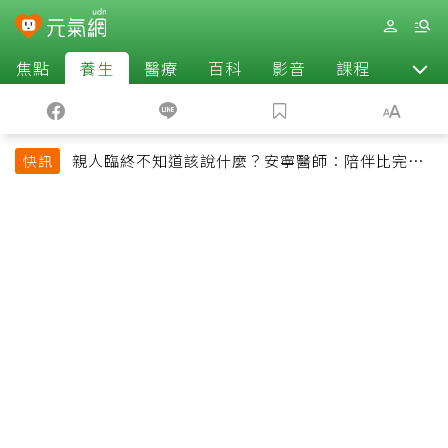
焦點
養生
醫療
百科
影音
課程
退休
親人臨終不知道該說什麼？安寧醫師：陪伴比完美
快訊
告別更重要，4句話值得及早說出口