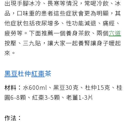
出現手腳冰冷、畏寒等情況，常喝冷飲、冰
品，口味重的患者這些症狀會更為明顯，其
他症狀包括夜尿增多、性功能減退、痛經、
疲勞等。下面推薦一個養身茶飲、兩個
穴道
按壓、三九貼，讓大家一起養腎讓身子暖起
來。
黑豆
杜仲
紅棗
茶
材料：
水600ml、黑豆30克、杜仲15克、桂
圓6-8顆、紅棗3-5顆、老薑1-3片
作法：