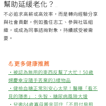
幫助延緩老化？
不必追求高薪或高效率，而是轉向經驗分享
與社會貢獻，例如擔任志工、參與社區組
織，或成為同事諮詢對象，持續感受被需
要。
💪更多健康推薦
‧被認為無用的東西反幫了大忙！50歲
婦慶幸沒隨手丟棄的3樣物品
‧健檢血糖正常別安心太早！醫曝「看不
見的隱患」：失智、糖尿病風險大增
‧兒邀84歲寡母搬來同住「不用付房租