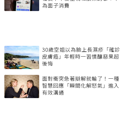
為面子消費
30歲空姐以為臉上長濕疹「確診
皮膚癌」年輕時一習慣釀惡果超
後悔
面對衝突急著辯解就輸了！一種
智慧回應「瞬間化解怒氣」進入
有效溝通