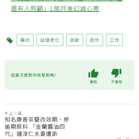
還有人照顧」1個月後幻滅心寒
壽命
延緩老化
高齡
退休
工作
這篇文章對你有幫助嗎?
實用
不實用
上一篇
知名康普茶竄改效期、摻
逾期原料 「金蘭醬油四
代」鍾淳仁夫妻遭訴