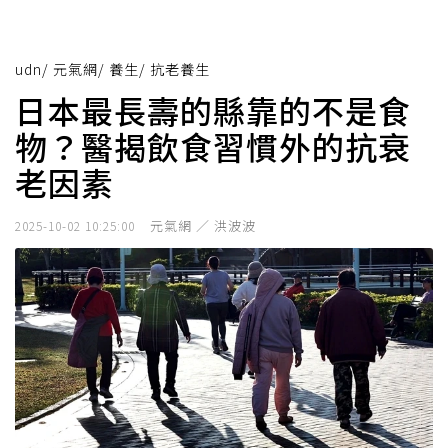
udn
/
元氣網
/
養生
/
抗老養生
日本最長壽的縣靠的不是食
物？醫揭飲食習慣外的抗衰
老因素
元氣網 ／ 洪波波
2025-10-02 10:25:00