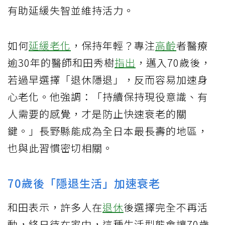
有助延緩失智並維持活力。
如何
延緩老化
，保持年輕？專注
高齡
者醫療
逾30年的醫師和田秀樹
指出
，邁入70歲後，
若過早選擇「退休隱退」，反而容易加速身
心老化。他強調：「持續保持現役意識、有
人需要的感覺，才是防止快速衰老的關
鍵。」長野縣能成為全日本最長壽的地區，
也與此習慣密切相關。
70歲後「隱退生活」加速衰老
和田表示，許多人在
退休
後選擇完全不再活
動，終日待在家中，這種生活型態會讓70歲