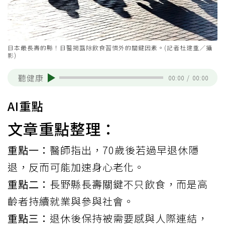
日本最長壽的縣！日醫揭露除飲食習慣外的關鍵因素。(記者杜建重／攝
影)
聽健康
00:00
/
00:00
AI重點
文章重點整理：
重點一：
醫師指出，70歲後若過早退休隱
退，反而可能加速身心老化。
重點二：
長野縣長壽關鍵不只飲食，而是高
齡者持續就業與參與社會。
重點三：
退休後保持被需要感與人際連結，