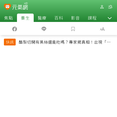
焦點
養生
醫療
百科
影音
課程
退休
酪梨切開有黑絲還能吃嗎？專家揭真相！出現「3情
快訊
況」快丟掉