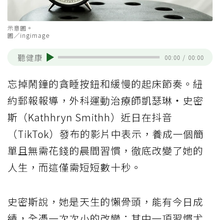
示意圖。
圖／ingimage
聽健康
00:00
/
00:00
忘掉鬧鐘的貪睡按鈕和緩慢的起床節奏。紐
約郵報報導，外科運動治療師凱瑟琳·史密
斯（Kathhryn Smithh）近日在抖音
（TikTok）發布的影片中表示，養成一個簡
單且無需花錢的晨間習慣，徹底改變了她的
人生，而這僅需短短數十秒。
史密斯說，她是天生的懶骨頭，能有今日成
績，全憑一次次小的改變；其中一項習慣尤