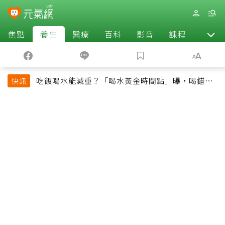
焦點
養生
醫療
百科
影音
課程
退休
吃飯喝水能減重？「喝水黃金時間點」曝，喝錯時
快訊
機反而吃更多