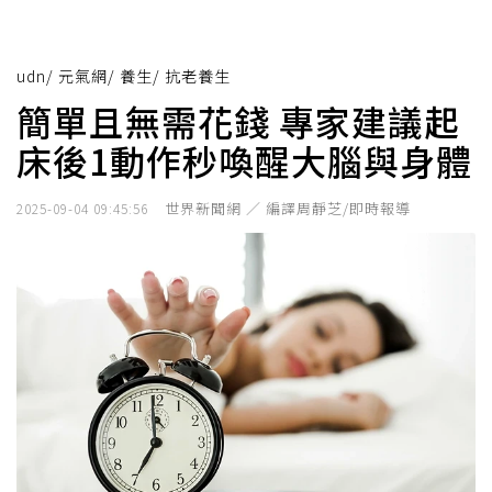
udn
/
元氣網
/
養生
/
抗老養生
簡單且無需花錢 專家建議起
床後1動作秒喚醒大腦與身體
世界新聞網 ／ 編譯周靜芝/即時報導
2025-09-04 09:45:56