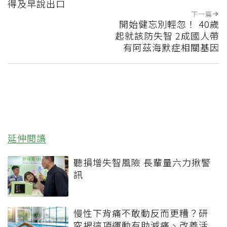
得及早說出口
下一篇
開始健忘別輕忽！ 40歲
起就該防失智 2成國人帶
有阿茲海默症相關基因
延伸閱讀
聽損增失智風險 長輩量六力揪警
訊
慢性下背痛不敢動反而更糟？研
究揭這項運動有助減痛、改善活