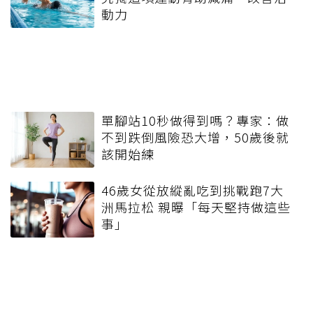
動力
單腳站10秒做得到嗎？專家：做
不到跌倒風險恐大增，50歲後就
該開始練
46歲女從放縱亂吃到挑戰跑7大
洲馬拉松 親曝「每天堅持做這些
事」