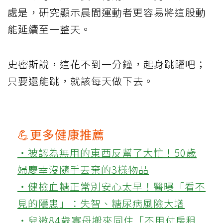
處是，研究顯示晨間運動者更容易將這股動
能延續至一整天。
史密斯說，這花不到一分鐘，起身跳躍吧；
只要還能跳，就該每天做下去。
💪更多健康推薦
‧被認為無用的東西反幫了大忙！50歲
婦慶幸沒隨手丟棄的3樣物品
‧健檢血糖正常別安心太早！醫曝「看不
見的隱患」：失智、糖尿病風險大增
‧兒邀84歲寡母搬來同住「不用付房租