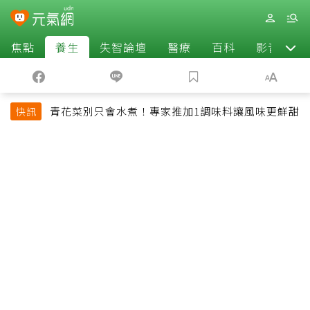
焦點
養生
失智論壇
醫療
百科
影音
青花菜別只會水煮！專家推加1調味料讓風味更鮮甜
快訊