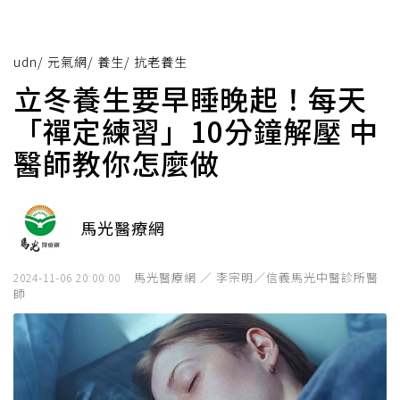
udn
/
元氣網
/
養生
/
抗老養生
立冬養生要早睡晚起！每天
「禪定練習」10分鐘解壓 中
醫師教你怎麼做
馬光醫療網
馬光醫療網 ／ 李宗明／信義馬光中醫診所醫
2024-11-06 20:00:00
師