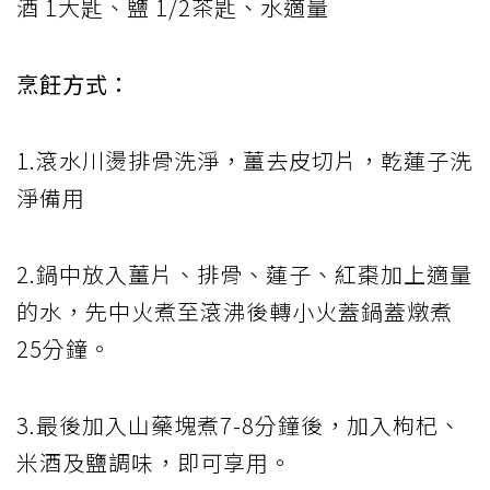
酒 1大匙、鹽 1/2茶匙、水適量
烹飪方式：
1.滾水川燙排骨洗淨，薑去皮切片，乾蓮子洗
淨備用
2.鍋中放入薑片、排骨、蓮子、紅棗加上適量
的水，先中火煮至滾沸後轉小火蓋鍋蓋燉煮
25分鐘。
3.最後加入山藥塊煮7-8分鐘後，加入枸杞、
米酒及鹽調味，即可享用。