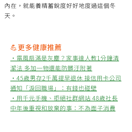
內在，就能養精蓄銳度好好地度過這個冬
天。
💪更多健康推薦
‧電風扇滿是灰塵？家事達人教1分鐘清
潔法 多加一物還能防髒汙附著
‧45歲男存2千萬提早退休 接信用卡公司
通知「淚回職場」：有錢也碰壁
‧用千元手機、拒絕社群網站 48歲社長
中年後重視和放棄的事：不為面子消費