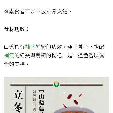
※素食者可以不放排骨烹飪。
食材功效：
山藥具有
補脾
補腎的功效，蓮子養心，搭配
補氣
的紅棗與養精的枸杞，是一道色香味俱
全的美膳。