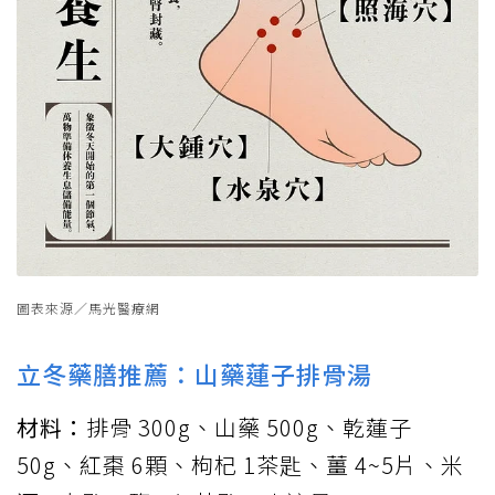
圖表來源／馬光醫療網
立冬藥膳推薦：山藥蓮子排骨湯
材料：
排骨 300g、山藥 500g、乾蓮子
50g、紅棗 6顆、枸杞 1茶匙、薑 4~5片、米