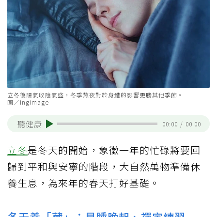
立冬後陽氣收陰氣盛，冬季熬夜對於身體的影響更勝其他季節。
圖／ingimage
聽健康
00:00
/
00:00
立冬
是冬天的開始，象徵一年的忙碌將要回
歸到平和與安寧的階段，大自然萬物準備休
養生息，為來年的春天打好基礎。
冬天養「藏」：早睡晚起、禪定練習