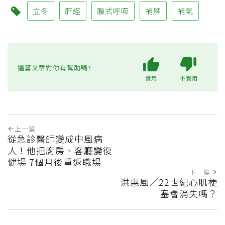
立冬
肝經
腹式呼吸
補脾
補氣
這篇文章對你有幫助嗎?
實用
不實用
上一篇
從急診醫師變成中風病
人！他把廚房、客廳變復
健場 7個月後重返職場
下一篇
洪惠風／22世紀心肌梗
塞會消失嗎？