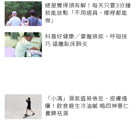
總是覺得煩有解！每天只要3分鐘
就能放鬆「不用道具、哪裡都能
做」
科普好健康／掌握排痰、呼吸技
巧 遠離臥床肺炎
「小滿」濕氣盛易倦怠、皮膚搔
癢！飲食避生冷油膩 喝四神薏仁
養脾祛濕