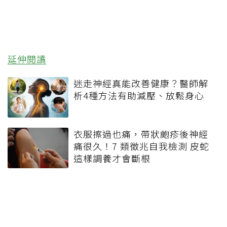
延伸閱讀
迷走神經真能改善健康？醫師解
析4種方法有助減壓、放鬆身心
衣服擦過也痛，帶狀皰疹後神經
痛很久！7 類徵兆自我檢測 皮蛇
這樣調養才會斷根