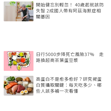
開始健忘別輕忽！ 40歲起就該防
失智 2成國人帶有阿茲海默症相
關基因
日行5000步降死亡風險37% 走
路換超商茶葉蛋豆漿
高蛋白不是愈多愈好？研究揭蛋
白質攝取關鍵：每天吃多少、哪
些人該多補一次看懂