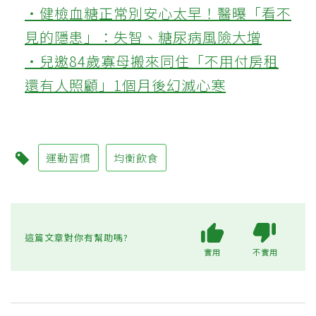
‧健檢血糖正常別安心太早！醫曝「看不
見的隱患」：失智、糖尿病風險大增
‧兒邀84歲寡母搬來同住「不用付房租
還有人照顧」1個月後幻滅心寒
運動習慣
均衡飲食
這篇文章對你有幫助嗎?
實用
不實用