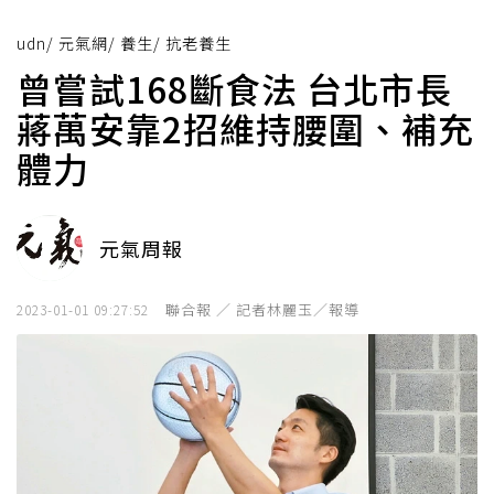
udn
/
元氣網
/
養生
/
抗老養生
曾嘗試168斷食法 台北市長
蔣萬安靠2招維持腰圍、補充
體力
元氣周報
聯合報 ／ 記者林麗玉／報導
2023-01-01 09:27:52