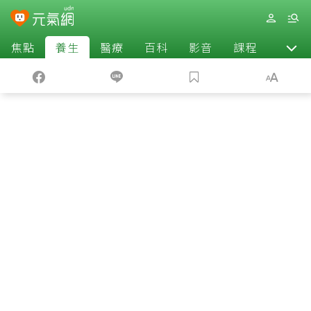
焦點
養生
醫療
百科
影音
課程
退休