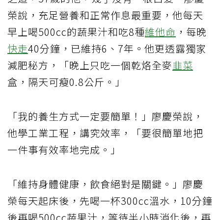
榮說，充足營養和正常作息最重要，他每天
早上喝500cc的蔬果汁和吃8種
維他命
，每晚
快走
40分鐘，已維持6、7年。他更透露獨家
減肥秘方，「晚上只吃一個乾烙全麥
韭菜
盒，隔天可瘦0.8公斤。」
「我的養生方式一定要簡單！」廖慶榮說，
他學工業工程，講究效率，「要很簡單地把
一件事有效率地完成。」
「維持身體健康，飲食絕對是關鍵。」廖慶
榮每天起床後，先喝一杯300cc溫水，10分鐘
後再喝500cc蔬果汁，等待半小時消化後，再