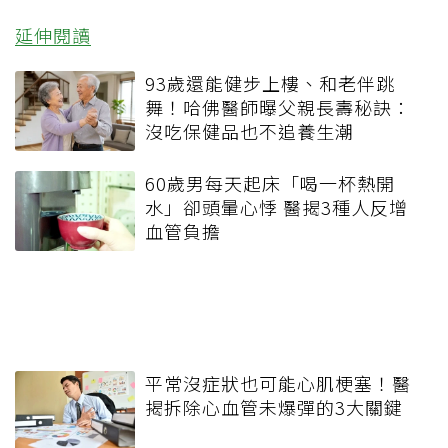
延伸閱讀
93歲還能健步上樓、和老伴跳
舞！哈佛醫師曝父親長壽秘訣：
沒吃保健品也不追養生潮
60歲男每天起床「喝一杯熱開
水」卻頭暈心悸 醫揭3種人反增
血管負擔
平常沒症狀也可能心肌梗塞！醫
揭拆除心血管未爆彈的3大關鍵