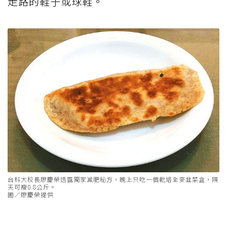
走路的鞋子或球鞋。
台科大校長廖慶榮透露獨家減肥秘方，晚上只吃一個乾烙全麥韭菜盒，隔
天可瘦0.8公斤。
圖／廖慶榮提供