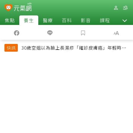
焦點
養生
醫療
百科
影音
課程
退休
30歲空姐以為臉上長濕疹「確診皮膚癌」年輕時一
快訊
習慣釀惡果超後悔