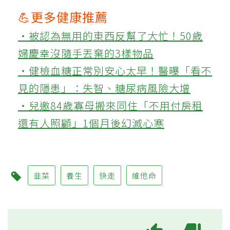
💪更多健康推薦
‧被認為無用的東西反幫了大忙！50歲
婦慶幸沒隨手丟棄的3樣物品
‧健檢血糖正常別安心太早！醫曝「看不
見的隱患」：失智、糖尿病風險大增
‧兒邀84歲寡母搬來同住「不用付房租
還有人照顧」1個月後幻滅心寒
韭菜
養生
快走
維他命