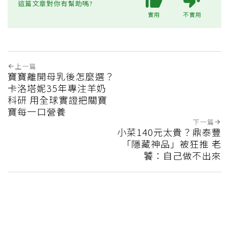
這篇文章對你有幫助嗎?
實用
不實用
上一篇
寶寶離開母乳後怎麼選？
卡洛塔妮35年專注羊奶
科研 用全球實證把關寶
寶每一口營養
下一篇
小菜140元太貴？鼎泰豐
「隱藏神品」被狂推 老
饕：自己做不出來